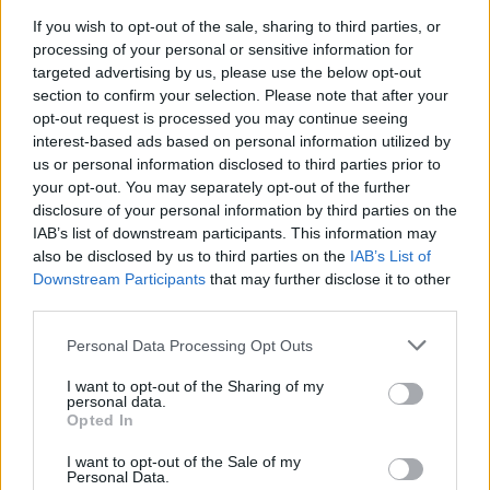
If you wish to opt-out of the sale, sharing to third parties, or
processing of your personal or sensitive information for
targeted advertising by us, please use the below opt-out
section to confirm your selection. Please note that after your
opt-out request is processed you may continue seeing
interest-based ads based on personal information utilized by
us or personal information disclosed to third parties prior to
your opt-out. You may separately opt-out of the further
Τα βασικά σημεία τριβής παραμένουν το εδαφικό,
disclosure of your personal information by third parties on the
με την Ρωσία να απαιτεί αποχώρηση των
IAB’s list of downstream participants. This information may
also be disclosed by us to third parties on the
IAB’s List of
Ουκρανών από την Ανατολή, ενώ το Κίεβο
Downstream Participants
that may further disclose it to other
προκρίνει το «πάγωμα» του μετώπου. Επίσης, οι
third parties.
εγγυήσεις ασφαλείας είναι πρόβλημα, καθώς το
Please note that this website/app uses one or more Google
Personal Data Processing Opt Outs
Κίεβο ζητά σαφείς δεσμεύσεις από τις ΗΠΑ για την
services and may gather and store information including but
αποτροπή μελλοντικής επίθεσης.
not limited to your visit or usage behaviour. You may click to
I want to opt-out of the Sharing of my
personal data.
grant or deny consent to Google and its third-party tags to
Opted In
use your data for below specified purposes in below Google
Μέσα σε αυτό το σκηνικό, ο Βλαντίμιρ Πούτιν
consent section.
I want to opt-out of the Sale of my
έδωσε εντολή για προσωρινή κατάπαυση του
Personal Data.