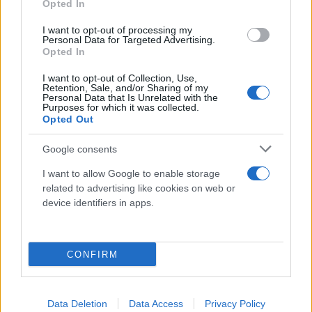
Opted In
πυρός ενόψει του Ορθόδοξου Πάσχα, μια κίνηση
που πολλοί ερμηνεύουν ως διπλωματικό ελιγμό
I want to opt-out of processing my
Personal Data for Targeted Advertising.
πριν την εντατικοποίηση των επαφών στο
Opted In
Πακιστάν και τις πιθανές επισκέψεις Αμερικανών
I want to opt-out of Collection, Use,
αξιωματούχων στην Ουκρανία.
Retention, Sale, and/or Sharing of my
Personal Data that Is Unrelated with the
Purposes for which it was collected.
Opted Out
Κλείνοντας, ο Μπουντάνοφ υπενθύμισε ότι η ειρήνη δεν
είναι δεδομένη. «Υπάρχουν μόνο δύο επιλογές: πόλεμος ή
Google consents
ειρήνη. Αν συμφωνήσουν, συμφώνησαν». Με τον πόλεμο
I want to allow Google to enable storage
να συμπληρώνει ήδη πέντε χρόνια, η προοπτική
related to advertising like cookies on web or
device identifiers in apps.
αποκλιμάκωσης φαίνεται —για πρώτη φορά— να
διαγράφεται στον ορίζοντα, έστω και διστακτικά.
CONFIRM
Data Deletion
Data Access
Privacy Policy