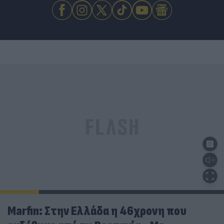
Marfin: Στην Ελλάδα η 46χρονη που