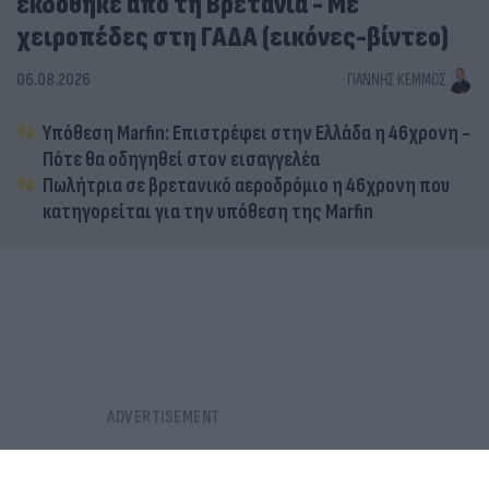
εκδόθηκε από τη Βρετανία - Με
χειροπέδες στη ΓΑΔΑ (εικόνες-βίντεο)
06.08.2026
ΓΙΆΝΝΗΣ ΚΈΜΜΟΣ
Υπόθεση Marfin: Επιστρέφει στην Ελλάδα η 46χρονη -
Πότε θα οδηγηθεί στον εισαγγελέα
Πωλήτρια σε βρετανικό αεροδρόμιο η 46χρονη που
κατηγορείται για την υπόθεση της Marfin