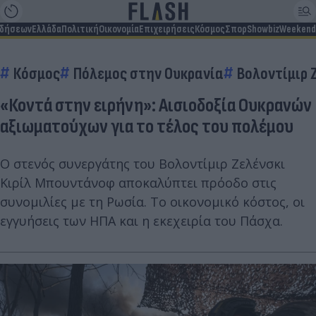
ιδήσεων
Ελλάδα
Πολιτική
Οικονομία
Επιχειρήσεις
Κόσμος
Σπορ
Showbiz
Weekend
Κόσμος
Πόλεμος στην Ουκρανία
Βολοντίμιρ 
«Κοντά στην ειρήνη»: Αισιοδοξία Ουκρανών
αξιωματούχων για το τέλος του πολέμου
Ο στενός συνεργάτης του Βολοντίμιρ Ζελένσκι
Κιρίλ Μπουντάνοφ αποκαλύπτει πρόοδο στις
συνομιλίες με τη Ρωσία. Το οικονομικό κόστος, οι
εγγυήσεις των ΗΠΑ και η εκεχειρία του Πάσχα.