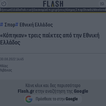
ιδήσεων
Ελλάδα
Πολιτική
Οικονομία
Επιχειρήσεις
Κόσμος
Σπορ
Showbiz
Weekend
Σπορ
Εθνική Ελλάδος
«Κόπηκαν» τρεις παίκτες από την Εθνική
Ελλάδος
30.08.2022 14:45
Ηλίας
Λιβάνιος
Κάνε κλικ και δες περισσότερο
Flash.gr
στην αναζήτηση της
Google