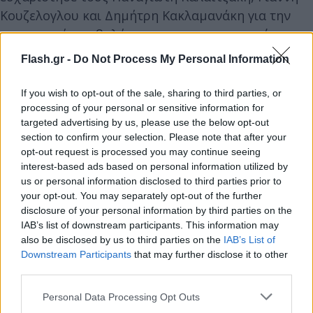
Κουζελογλου και Δημήτρη Κακλαμανάκη για την
ουσιαστική συμβολή τους στην προετοιμασία, με
τους τρεις να μη συμπεριλαμβάνονται στην
Flash.gr -
Do Not Process My Personal Information
αποστολή για το Ευρωμπάσκετ. Ο Κουζέλογλου
μάλιστα, είχε επιστρέψει μετά την πρώτη του
If you wish to opt-out of the sale, sharing to third parties, or
αποχώρηση και ο Κακλαμανάκης ενσωματώθηκε
processing of your personal or sensitive information for
targeted advertising by us, please use the below opt-out
εκτάκτως μόλις το περασμένο Σάββατο λόγω των
section to confirm your selection. Please note that after your
προβλημάτων τραυματισμών».
opt-out request is processed you may continue seeing
interest-based ads based on personal information utilized by
us or personal information disclosed to third parties prior to
your opt-out. You may separately opt-out of the further
disclosure of your personal information by third parties on the
IAB’s list of downstream participants. This information may
also be disclosed by us to third parties on the
IAB’s List of
Downstream Participants
that may further disclose it to other
third parties.
Please note that this website/app uses one or more Google
Personal Data Processing Opt Outs
services and may gather and store information including but