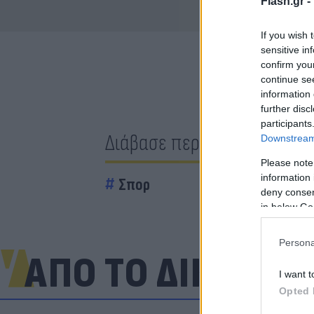
Flash.gr -
If you wish 
sensitive in
confirm you
continue se
information 
further disc
participants
Διάβασε περισσότερα
Downstream 
Please note
information 
Σπορ
deny consent
in below Go
Persona
ΑΠΟ ΤΟ ΔΙΚΤΥΟ
I want t
Opted 