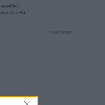
 νεανίδων,
23), ενώ για