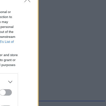
sonal or
ection to
ou may
 personal
out of the
 downstream
B’s List of
er and store
to grant or
ed purposes