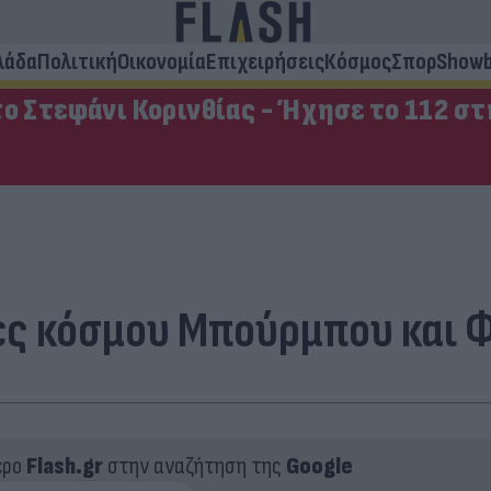
λάδα
Πολιτική
Οικονομία
Επιχειρήσεις
Κόσμος
Σπορ
Showb
ο Στεφάνι Κορινθίας - Ήχησε το 112 σ
ς κόσμου Μπούρμπου και 
ερο
Flash.gr
στην αναζήτηση της
Google