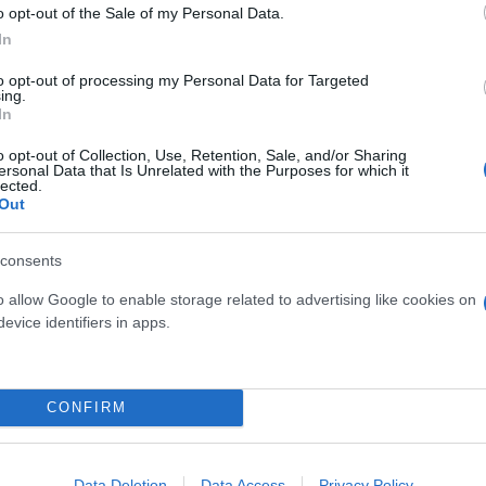
o opt-out of the Sale of my Personal Data.
In
to opt-out of processing my Personal Data for Targeted
ing.
In
ός στην παρουσίαση του
Και οι μαϊμούδες έχουν κατ
άδες κόσμου στο γήπεδο
επιστήμονες ρίχνουν φως
o opt-out of Collection, Use, Retention, Sale, and/or Sharing
σπόρ (video)
"φιλίες" μεταξύ διαφορε
ersonal Data that Is Unrelated with the Purposes for which it
lected.
Out
consents
o allow Google to enable storage related to advertising like cookies on
evice identifiers in apps.
CONFIRM
τίνια: 3,5 φορές
Data Deletion
Data Access
Privacy Policy