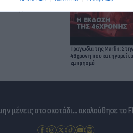
 ο κίνδυνος σοβαρής
ς κάκωσης
Τραγωδία της Marfin: Στη
46χρονη που κατηγορείτα
εμπρησμό
 μην μένεις στο σκοτάδι... ακολούθησε το F