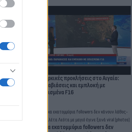
οικίδια! Οι
 στις
τικών ειδών
Τουρκικές προκλήσεις στο Αιγαίο:
Παραβιάσεις και εμπλοκή με
οπλισμένα F16
Δέκα εκατομμύρια followers δεν