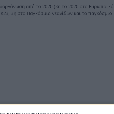
 διοργάνωση από το 2020 (3η το 2020 στο Ευρωπαϊκό
Κ23, 3η στο Παγκόσμιο νεανίδων και το παγκόσμιο Κ
ερο
Flash.gr
στην αναζήτηση της
Google