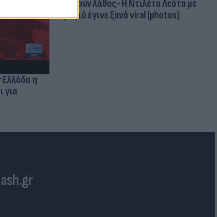
κάνουν λάθος- Η Ντιλέτα Λεότα με
μαγιό έγινε ξανά viral (photos)
ν Ελλάδα η
ι για
lash.gr