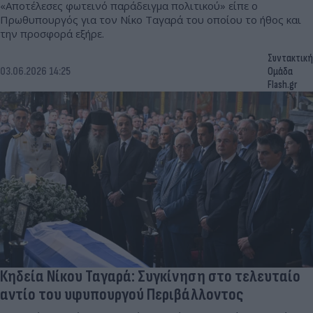
«Αποτέλεσες φωτεινό παράδειγμα πολιτικού» είπε ο
Πρωθυπουργός για τον Νίκο Ταγαρά του οποίου το ήθος και
την προσφορά εξήρε.
Συντακτική
03.06.2026 14:25
Ομάδα
Flash.gr
Κηδεία Νίκου Ταγαρά: Συγκίνηση στο τελευταίο
αντίο του υφυπουργού Περιβάλλοντος