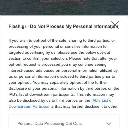
Flash.gr -
Do Not Process My Personal Information
Κόρινθος: Καρχαρίας 2,5 μέτρων βγήκε στην ακτή
στα Λουτρά της Ωραίας Ελένης
If you wish to opt-out of the sale, sharing to third parties, or
processing of your personal or sensitive information for
Οι επιθέσεις από καρχαρία προς τον άνθρωπο είναι εξαιρετικά
targeted advertising by us, please use the below opt-out
σπάνιες και συνήθως προκαλούνται τυχαία ή από ενόχληση
section to confirm your selection. Please note that after your
του ζώου.
opt-out request is processed you may continue seeing
Φράνκα
interest-based ads based on personal information utilized by
19.05.2026 16:39
Παναγιωτοπούλου
us or personal information disclosed to third parties prior to
your opt-out. You may separately opt-out of the further
disclosure of your personal information by third parties on the
IAB’s list of downstream participants. This information may
also be disclosed by us to third parties on the
IAB’s List of
Downstream Participants
that may further disclose it to other
third parties.
Please note that this website/app uses one or more Google
Personal Data Processing Opt Outs