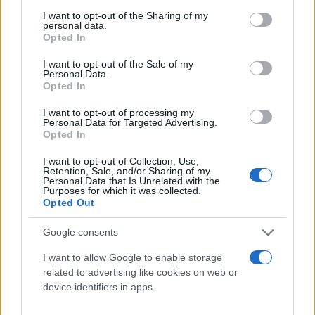
services and may gather and store information including but
not limited to your visit or usage behaviour. You may click to
I want to opt-out of the Sharing of my
personal data.
grant or deny consent to Google and its third-party tags to
Opted In
use your data for below specified purposes in below Google
Διώρυγα Κορίνθου: Απαγόρευση διέλευσης
consent section.
I want to opt-out of the Sale of my
Personal Data.
βαρέων οχημάτων λόγω έργων συντήρησης
Opted In
Προσοχή στους δρόμους: Κλείνει για τα βαρέα οχήματα η
I want to opt-out of processing my
γέφυρα του Ισθμού προς Αθήνα. Δείτε τις εναλλακτικές
Personal Data for Targeted Advertising.
διαδρομές και τις ρυθμίσεις.
Opted In
Γιώργος
11.05.2026 19:21
I want to opt-out of Collection, Use,
Σκευοφύλαξ
Retention, Sale, and/or Sharing of my
Personal Data that Is Unrelated with the
Purposes for which it was collected.
Opted Out
Google consents
I want to allow Google to enable storage
related to advertising like cookies on web or
device identifiers in apps.