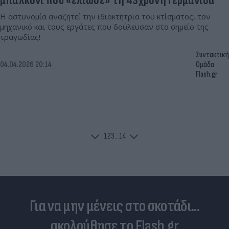
μπαλκόνι που «έλιωσε» τη 43χρονη Γερμανίδα
Η αστυνομία αναζητεί την ιδιοκτήτρια του κτίσματος, τον
μηχανικό και τους εργάτες που δούλευσαν στο σημείο της
τραγωδίας!
Συντακτική
04.04.2026 20:14
Ομάδα
Flash.gr
1
2
3
...
14
Για να μην μένεις στο σκοτάδι...
ακολούθησε το Flash.gr