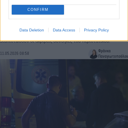
CONFIRM
Κορινθία: 69χρονος αυτοπυροβολήθηκε μέσα στο
σπίτι του - Τον βρήκε νεκρό ο αδελφός του
Data Deletion
Data Access
Privacy Policy
Αστυνομικοί πραγματοποιούν έρευνα προκειμένου να
διαπιστωθούν οι ακριβείς συνθήκες του περιστατικού.
Φράνκα
11.05.2026 08:58
Παναγιωτοπούλου