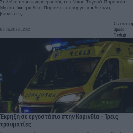
Σε λαϊκό προσκύνημα η σορός του Νίκου Ταγαρά. Παρουσία
Μητσοτάκη η κηδεία. Παρόντες υπουργοί και δεκάδες
βουλευτές.
Συντακτική
03.06.2026 12:42
Ομάδα
Flash.gr
Έκρηξη σε εργοστάσιο στην Κορινθία - Τρεις
τραυματίες