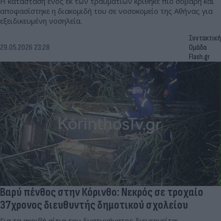
Η κατάσταση ενός εκ των τραυματιών κρίθηκε πιο σοβαρή και
αποφασίστηκε η διακομιδή του σε νοσοκομείο της Αθήνας για
εξειδικευμένη νοσηλεία.
Συντακτική
29.05.2026 23:28
Ομάδα
Flash.gr
Βαρύ πένθος στην Κόρινθο: Νεκρός σε τροχαίο
37χρονος διευθυντής δημοτικού σχολείου
Για τα ακριβή αίτια του δυστυχήματος διενεργείται