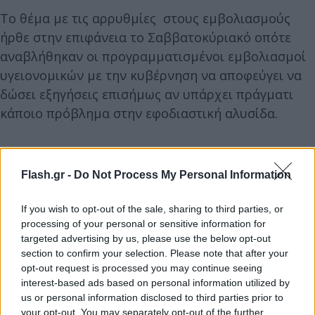
Το θέμα με τις αρρυθμίες στους εμβολιασμούς
ήρθε στην επιφάνεια το Σαββατοκύριακό οπότε
αναβλήθηκαν οι προγραμματισμένοι εμβολιασμοί
υγειονομικών με την κυβέρνηση να αποφεύγει να
δώσει εξηγήσεις επισήμως αν υπάρχει πράγματι
κάποιο πρόβλημα στην εφοδιαστική αλυσίδα.
Βέβαια, σύμφωνα με όσα δηλώνει στην ΑΥΓΗ ο γ.γ.
της ΟΕΝΓΕ Π. Παπανικολάου, στα σχετικά
Flash.gr -
Do Not Process My Personal Information
υπηρεσιακά έγγραφα, δηλαδή τον πανελλαδικό
πίνακα διανομής των εμβολίων, απουσίαζαν όλα τα
If you wish to opt-out of the sale, sharing to third parties, or
processing of your personal or sensitive information for
νοσοκομεία για τα οποία υπήρχαν οι καταγγελίες
targeted advertising by us, please use the below opt-out
ότι αναβάλλονται οι εμβολιασμοί της Δευτέρας.
section to confirm your selection. Please note that after your
opt-out request is processed you may continue seeing
interest-based ads based on personal information utilized by
us or personal information disclosed to third parties prior to
your opt-out. You may separately opt-out of the further