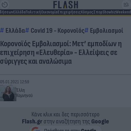
ιδήσεων
Ελλάδα
Πολιτική
Οικονομία
Επιχειρήσεις
Κόσμος
Σπορ
Showbiz
Weekend
Ελλάδα
Covid 19 - Κορονοϊός
Εμβολιασμοί
Κορονοϊός Εμβολιασμοί: Μετ’ εμποδίων η
επιχείρηση «Ελευθερία» - Ελλείψεις σε
σύριγγες και αναλώσιμα
05.01.2021 12:59
Έλλη
Κομνηνού
Κάνε κλικ και δες περισσότερο
Flash.gr
στην αναζήτηση της
Google