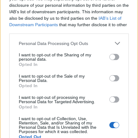
disclosure of your personal information by third parties on the
Την επόμενη ημέρα (Κυριακή 3.1), αφού
IAB’s list of downstream participants. This information may
συνεχίστηκαν οι καταγγελίες από ΟΕΝΓΕ και
also be disclosed by us to third parties on the
IAB’s List of
ΠΟΕΔΗΝ, σε νέα του δήλωση ο Μ. Θεμιστοκλέους
Downstream Participants
that may further disclose it to other
third parties.
έκανε λόγο για «σχεδιασμό (σ.σ.: των εμβολιασμών)
σε τρεις φάσεις», επιβεβαιώνοντας με έμμεσο
Please note that this website/app uses one or more Google
Personal Data Processing Opt Outs
τρόπο ότι κάτι δεν πάει καλά με την οργάνωση των
services and may gather and store information including but
not limited to your visit or usage behaviour. You may click to
I want to opt-out of the Sharing of my
εμβολιασμών. Απέφυγε, όμως, να ομολογήσει ότι
personal data.
grant or deny consent to Google and its third-party tags to
Opted In
νοσοκομεία έμειναν έξω από την «πρώτη φάση».
use your data for below specified purposes in below Google
Μάλιστα, το υπουργείο Υγείας δημοσιοποίησε τις
consent section.
I want to opt-out of the Sale of my
Personal Data.
λίστες με τα νοσοκομεία όπου θα
Opted In
πραγματοποιηθούν σε τρεις φάσεις οι εμβολιασμοί
I want to opt-out of processing my
των υγειονομικών. Κατά σύμπτωση, όλα τα
Personal Data for Targeted Advertising.
νοσοκομεία στα οποία είχε αναβληθεί ο
Opted In
εμβολιασμός για τη Δευτέρα 4.1 εμφανίζονται στη
I want to opt-out of Collection, Use,
λίστα 2 και τη λίστα 3, δηλαδή εκεί όπου ο
Retention, Sale, and/or Sharing of my
Personal Data that Is Unrelated with the
εμβολιασμός θα αρχίσει στις 8.1 και στις 12.1
Purposes for which it was collected.
Opted Out