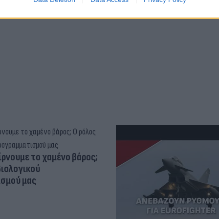
ψυχικής υγείας
ίρνουμε το χαμένο βάρος;
βιολογικού
σμού μας