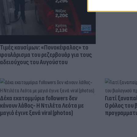
Τιμές καυσίμων: «Πονοκέφαλος» το
φουλάρισμα του ρεζερβουάρ για τους
αδειούχους του Αυγούστου
Δέκα εκατομμύρια followers δεν
Γιατί ξαναπα
κάνουν λάθος- Η Ντιλέτα Λεότα με
Ο ρόλος του 
μαγιό έγινε ξανά viral (photos)
προγραμματι