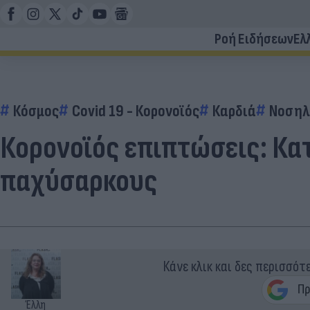
Ροή Ειδήσεων
Ελ
Κόσμος
Covid 19 - Κορονοϊός
Καρδιά
Νοσηλ
Κορονοϊός επιπτώσεις: Κα
παχύσαρκους
Κάνε κλικ και δες περισσότ
Έλλη