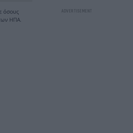
ε όσους
των ΗΠΑ.