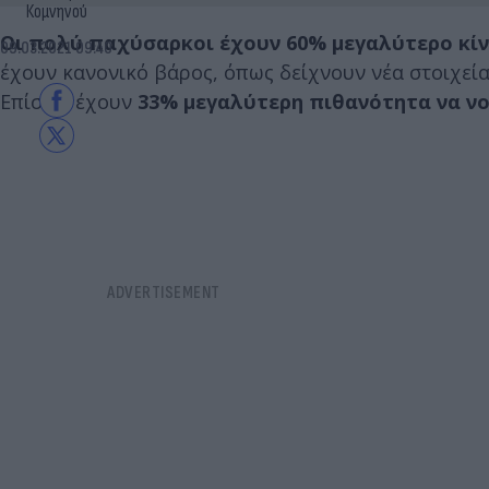
Κομνηνού
Οι πολύ παχύσαρκοι έχουν 60% μεγαλύτερο κίν
09.03.2021 09:40
έχουν κανονικό βάρος, όπως δείχνουν νέα στοιχεί
Επίσης, έχουν
33% μεγαλύτερη πιθανότητα να νο