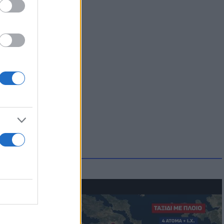
μμονή με το
 πρόβλημα