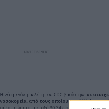
Η νέα μεγάλη μελέτη του CDC βασίστηκε
σε στοιχεί
νοσοκομεία, από τους οποίους το 28% ήταν υπ
μάζας σώματος μεταξύ 30-34 είχαν 7% μεγαλύτερη 