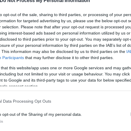
Do Not Process My Personal Information
ύ παχύσαρκοι με δείκτη μάζας σώματος άνω του 45 
ερο κίνδυνο θανάτου.
to opt-out of the sale, sharing to third parties, or processing of your per
formation for targeted advertising by us, please use the below opt-out s
r selection. Please note that after your opt-out request is processed y
eing interest-based ads based on personal information utilized by us or
disclosed to third parties prior to your opt-out. You may separately opt-
losure of your personal information by third parties on the IAB’s list of
κρότερο του κανονικού (με δείκτη μάζας σώματος
. This information may also be disclosed by us to third parties on the
IA
Participants
that may further disclose it to other third parties.
ωγής στο νοσοκομείο
μετά από λοίμωξη Covid-19, ό
ύμφωνα με τους «Τάιμς της Νέας Υόρκης».
Τα νέα 
 that this website/app uses one or more Google services and may gath
βολιασμού των πολύ παχύσαρκων.
including but not limited to your visit or usage behaviour. You may click 
 to Google and its third-party tags to use your data for below specifi
ogle consent section.
ερο
Flash.gr
στην αναζήτηση της
Google
l Data Processing Opt Outs
o opt-out of the Sharing of my personal data.
In