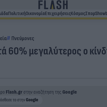
λάδα
Πολιτική
Οικονομία
Επιχειρήσεις
Κόσμος
Σπορ
Showb
εία
Πνεύμονες
τά 60% μεγαλύτερος ο κίν
ερο
Flash.gr
στην αναζήτηση της
Google