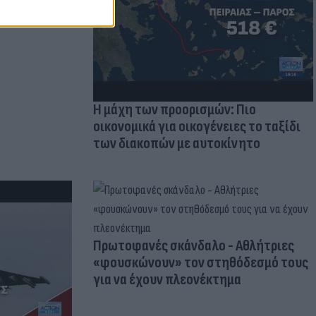
Η μάχη των προορισμών: Πιο
οικονομικά για οικογένειες το ταξίδι
των διακοπών με αυτοκίνητο
Πρωτοφανές σκάνδαλο - Aθλήτριες
«φουσκώνουν» τον στηθόδεσμό τους
για να έχουν πλεονέκτημα