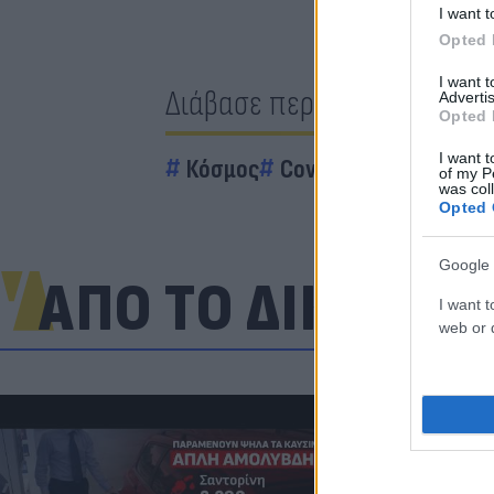
I want t
Opted 
I want 
Διάβασε περισσότερα
Advertis
Opted 
I want t
Κόσμος
Covid 19 - Κορονοϊός
of my P
was col
Opted 
Google 
ΑΠΟ ΤΟ ΔΙΚΤΥΟ
I want t
web or d
«Στην pole p
η Ντόρτμουν