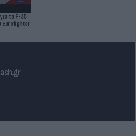
για τα F-35
 Eurofighter
lash.gr