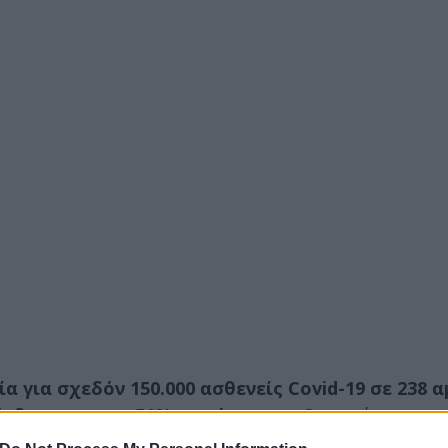
α για σχεδόν 150.000 ασθενείς Covid-19 σε 238 
έρβαροι και το 51% παχύσαρκοι.
Οι παχύσαρκοι μ
πιθανότητα νοσηλείας και 8% μεγαλύτερο κίνδυνο 