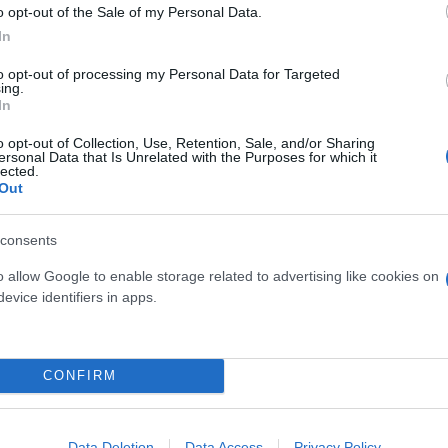
o opt-out of the Sale of my Personal Data.
In
to opt-out of processing my Personal Data for Targeted
ing.
In
o opt-out of Collection, Use, Retention, Sale, and/or Sharing
Καρδιά
Νοσηλεία
Πνεύμονες
ersonal Data that Is Unrelated with the Purposes for which it
lected.
Out
consents
o allow Google to enable storage related to advertising like cookies on
evice identifiers in apps.
CONFIRM
osition για Κωνσταντέλια
Skin dysmorphia: Όταν η ε
τ»
«τέλειο» δέρμα αποτελεί
Data Deletion
Data Access
Privacy Policy