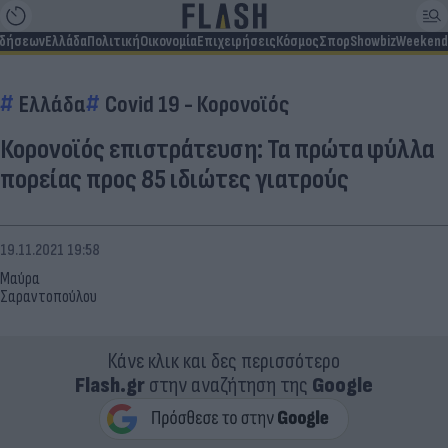
ιδήσεων
Ελλάδα
Πολιτική
Οικονομία
Επιχειρήσεις
Κόσμος
Σπορ
Showbiz
Weekend
Ελλάδα
Covid 19 - Κορονοϊός
Κορονοϊός επιστράτευση: Τα πρώτα φύλλα
πορείας προς 85 ιδιώτες γιατρούς
19.11.2021 19:58
Μαύρα
Σαραντοπούλου
Κάνε κλικ και δες περισσότερο
Flash.gr
στην αναζήτηση της
Google