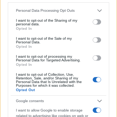
third parties.
των γιατρών «λόγω της έντασης που υπάρχει σε
Please note that this website/app uses one or more Google
Personal Data Processing Opt Outs
ορισμένες περιοχές, υπήρξε μία συνεργασία με
services and may gather and store information including but
τους Ιατρικούς Συλλόγους και «καταφέραμε να
not limited to your visit or usage behaviour. You may click to
I want to opt-out of the Sharing of my
personal data.
διασφαλίσουμε προσωπικό από ιδιώτες γιατρούς
grant or deny consent to Google and its third-party tags to
Opted In
use your data for below specified purposes in below Google
που μπήκαν στο σύστημα».
consent section.
I want to opt-out of the Sale of my
Personal Data.
Opted In
I want to opt-out of processing my
Personal Data for Targeted Advertising.
Όμως, οι ανάγκες ήταν περισσότερες και έτσι
Opted In
«ενεργοποιήθηκε το μέτρο της επίταξης υπηρεσιών
I want to opt-out of Collection, Use,
από σήμερα, 08:00 η ώρα (το πρωί της Παρασκευής
Retention, Sale, and/or Sharing of my
Personal Data that Is Unrelated with the
19 Νοεμβρίου), και αποστέλλονται οι ειδοποιήσεις,
Purposes for which it was collected.
Opted Out
οι οποίες αναμένεται, βάσει της προσέλευσης η
οποία υπήρξε στο Σύστημα, να είναι κάτω των 100,
Google consents
γύρω στις 80. Δηλαδή σε μεγάλο βαθμό, στις
I want to allow Google to enable storage
περιοχές της Θεσσαλίας και της Βόρειας Ελλάδας,
related to advertising like cookies on web or