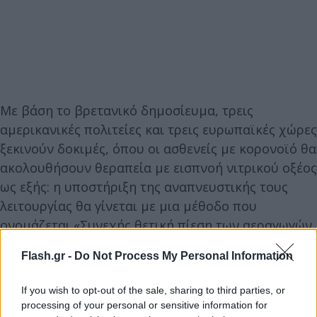
Με βάση το βρετανικό δημοσίευμα, τρεις
αμερικανικές πολιτείες και τρεις ευρωπαϊκές χώρες
ξεκινούν δοκιμές, όπου οι ασθενείς με κορονοϊό θα
ακολουθήσουν θεραπεία με εισπνοή νιτρικού οξέος
ως εξής: η υποστήριξη της αναπνευστικής τους
λειτουργίας θα γίνεται με μια μέθοδο που
ονομάζεται «Συνεχής θετική πίεση των αεραγωγών
(Continuous Positive Airway Pressure «CPAP»), η
Flash.gr -
Do Not Process My Personal Information
οποία συνήθως χρησιμοποιείται στην θεραπεία της
αποφρακτικής υπνικής άπνοιας.
If you wish to opt-out of the sale, sharing to third parties, or
processing of your personal or sensitive information for