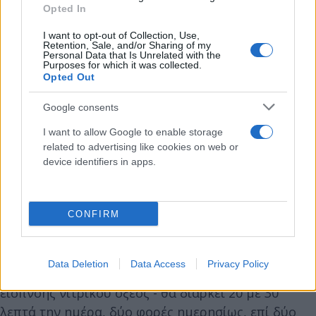
Opted In
I want to opt-out of Collection, Use,
Retention, Sale, and/or Sharing of my
Personal Data that Is Unrelated with the
Purposes for which it was collected.
Opted Out
Google consents
I want to allow Google to enable storage
Υπενθυμίζεται ότι, η μέθοδος «CPAP» εφαρμόστηκε
related to advertising like cookies on web or
και στην περίπτωση του Βρετανού πρωθυπουργού
device identifiers in apps.
Μπόρις Τζόνσον, ο οποίος εξακολουθεί να
νοσηλεύεται σε Μονάδα Εντατικής Θεραπείας στο
νοσοκομείο St Thomas του Λονδίνου
CONFIRM
ακολουθώντας θεραπεία κατά του Covid-19.
Data Deletion
Data Access
Privacy Policy
Οι γιατροί ευελπιστούν ότι με τη θεραπεία
εισπνοής νιτρικού οξέος - θα διαρκεί 20 με 30
λεπτά την ημέρα, δύο φορές ημερησίως, επί δύο