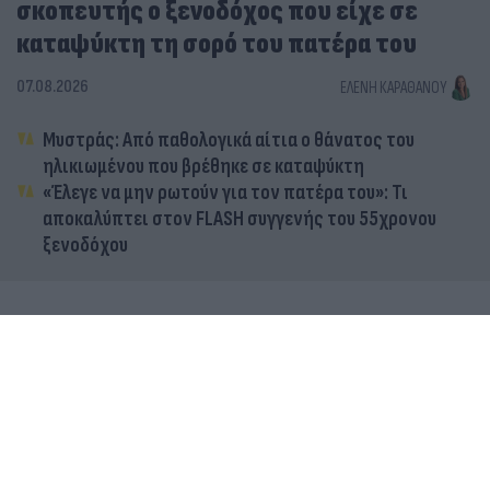
σκοπευτής ο ξενοδόχος που είχε σε
καταψύκτη τη σορό του πατέρα του
07.08.2026
ΕΛΈΝΗ ΚΑΡΑΘΆΝΟΥ
Μυστράς: Από παθολογικά αίτια ο θάνατος του
ηλικιωμένου που βρέθηκε σε καταψύκτη
«Έλεγε να μην ρωτούν για τον πατέρα του»: Τι
αποκαλύπτει στον FLASH συγγενής του 55χρονου
ξενοδόχου