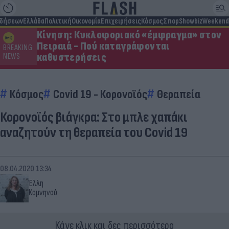
ιδήσεων
Ελλάδα
Πολιτική
Οικονομία
Επιχειρήσεις
Κόσμος
Σπορ
Showbiz
Weekend
Κίνηση: Κυκλοφοριακό «έμφραγμα» στον
Πειραιά - Πού καταγράφονται
BREAKING
καθυστερήσεις
NEWS
Κόσμος
Covid 19 - Κορονοϊός
Θεραπεία
Κορονοϊός βιάγκρα: Στο μπλε χαπάκι
αναζητούν τη θεραπεία του Covid 19
08.04.2020 13:34
Έλλη
Κομνηνού
Κάνε κλικ και δες περισσότερο