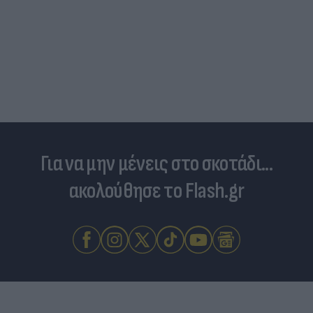
«Στην pole position για Κωνσταντέλια η
Ντόρτμουντ»
Για να μην μένεις στο σκοτάδι...
ακολούθησε το Flash.gr