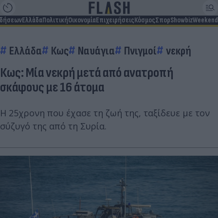
ιδήσεων
Ελλάδα
Πολιτική
Οικονομία
Επιχειρήσεις
Κόσμος
Σπορ
Showbiz
Weekend
Ελλάδα
Κως
Ναυάγια
Πνιγμοί
νεκρή
Κως: Μία νεκρή μετά από ανατροπή
σκάφους με 16 άτομα
Η 25χρονη που έχασε τη ζωή της, ταξίδευε με τον
σύζυγό της από τη Συρία.