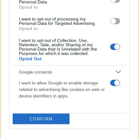
Personal Data.
Opted In
I want to opt-out of processing my
Personal Data for Targeted Advertising.
Opted In
I want to opt-out of Collection, Use,
Retention, Sale, and/or Sharing of my
Personal Data that Is Unrelated with the
Purposes for which it was collected.
Opted Out
Google consents
I want to allow Google to enable storage
Breitbart: «Ο Τραμπ θα μείνει στην Ιστορία
related to advertising like cookies on web or
αν συμβάλλει στην επιστροφή των
device identifiers in apps.
Γλυπτών του Παρθενώνα»
06.08.2026
CONFIRM