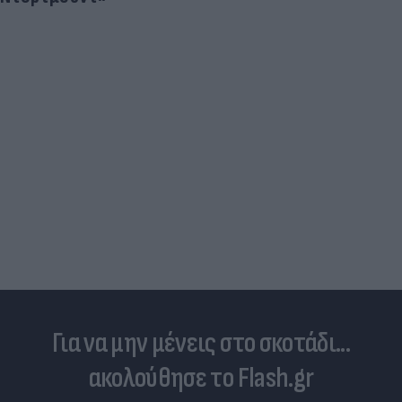
Νέο κύμα καύσωνα σαρώνει την Ευρώπη:
Θερμοκρασίες - ρεκόρ & έκτακτα μέτρα σε πολλές
χώρες
Για να μην μένεις στο σκοτάδι...
ακολούθησε το Flash.gr