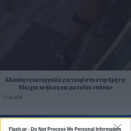
Αδιανόητη καταγγελία για τουρίστα στην Κρήτη:
Έδειχνε ανήλικη και ρωτούσε «πόσο;»
07.08.2026
Flash.gr -
Do Not Process My Personal Information