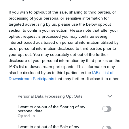
If you wish to opt-out of the sale, sharing to third parties, or
processing of your personal or sensitive information for
targeted advertising by us, please use the below opt-out
section to confirm your selection. Please note that after your
opt-out request is processed you may continue seeing
interest-based ads based on personal information utilized by
us or personal information disclosed to third parties prior to
your opt-out. You may separately opt-out of the further
disclosure of your personal information by third parties on the
IAB’s list of downstream participants. This information may
also be disclosed by us to third parties on the
IAB’s List of
Downstream Participants
that may further disclose it to other
third parties.
Please note that this website/app uses one or more Google
Personal Data Processing Opt Outs
services and may gather and store information including but
not limited to your visit or usage behaviour. You may click to
I want to opt-out of the Sharing of my
personal data.
grant or deny consent to Google and its third-party tags to
Το τέλος στελεχών του ΣΚΑΪ: Το χρονικό ενός
Opted In
use your data for below specified purposes in below Google
προαναγγελθέντος «θανάτου» με σφραγίδα Γιάννη
consent section.
I want to opt-out of the Sale of my