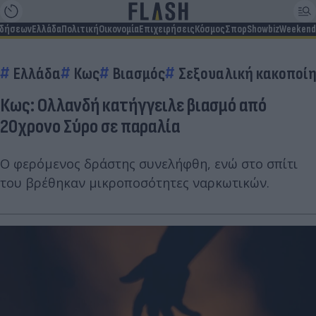
ιδήσεων
Ελλάδα
Πολιτική
Οικονομία
Επιχειρήσεις
Κόσμος
Σπορ
Showbiz
Weekend
Ελλάδα
Κως
Βιασμός
Σεξουαλική κακοποί
Κως: Ολλανδή κατήγγειλε βιασμό από
20χρονο Σύρο σε παραλία
Ο φερόμενος δράστης συνελήφθη, ενώ στο σπίτι
του βρέθηκαν μικροποσότητες ναρκωτικών.