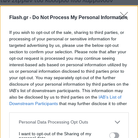
καταθέσεις και οικονομική βοήθεια προερχόμενες
από τη Σερβία», προσθέτουν οι πρεσβευτές και
Flash.gr -
Do Not Process My Personal Information
απευθύνουν έκκληση για «αναστολή της έναρξης
της ισχύος της ρύθμισης ώστε να επιτραπεί να
If you wish to opt-out of the sale, sharing to third parties, or
processing of your personal or sensitive information for
υπάρξει μια αρκετά μακρά μεταβατική περίοδος
targeted advertising by us, please use the below opt-out
και σαφής και αποτελεσματική δημόσια
section to confirm your selection. Please note that after your
επικοινωνία».
opt-out request is processed you may continue seeing
interest-based ads based on personal information utilized by
us or personal information disclosed to third parties prior to
Όμως κανένας στην Πρίστινα δεν δίνει την
your opt-out. You may separately opt-out of the further
εντύπωση πως θέλει να κάνει πίσω, σημειώνει το
disclosure of your personal information by third parties on the
Γαλλικό Πρακτορείο. Οι κοσοβάρικες αρχές
IAB’s list of downstream participants. This information may
also be disclosed by us to third parties on the
IAB’s List of
παρουσίασαν αυτή τη νέα ρύθμιση ως μέσο μάχης
Downstream Participants
that may further disclose it to other
κατά της διαφθοράς, του ξεπλύματος χρημάτων
third parties.
και των παραχαρακτών.
Please note that this website/app uses one or more Google
Personal Data Processing Opt Outs
services and may gather and store information including but
Ο αντιπρόεδρος της κυβέρνησης Μπεσνίκ Μπισλίμι
not limited to your visit or usage behaviour. You may click to
I want to opt-out of the Sharing of my
personal data.