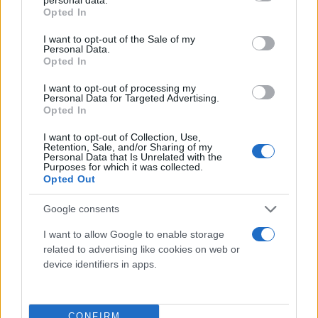
εξήγησε πως θα επιτρέψει να μπει ένα τέλος στις
grant or deny consent to Google and its third-party tags to
Opted In
use your data for below specified purposes in below Google
ανεξέλεγκτες ροές χρημάτων από τη Σερβία και
consent section.
I want to opt-out of the Sale of my
υποστήριξε πως «το χρήμα συνεχίζει να περνάει τα
Personal Data.
Opted In
σύνορα μέσα σε ταξιδιωτικά σακκίδια και μετά να
διανέμεται από μη καταγεγραμμένα και χωρίς
I want to opt-out of processing my
Personal Data for Targeted Advertising.
άδεια γραφεία».
Opted In
I want to opt-out of Collection, Use,
Η σερβική κυβέρνηση βλέπει από την πλευρά της
Retention, Sale, and/or Sharing of my
Personal Data that Is Unrelated with the
αποκλειστικά μια πρόκληση που είναι πιθανόν να
Purposes for which it was collected.
προκαλέσει τον εκτροχιασμό «για τα καλά» των
Opted Out
διαπραγματεύσεων που έχουν στόχο την
Google consents
εξομάλυνση των σχέσεων ανάμεσα στο Βελιγράδι
I want to allow Google to enable storage
και το Κόσοβο.
related to advertising like cookies on web or
device identifiers in apps.
Το 2023 είχε ήδη σηματοδοτηθεί από κορυφώσεις
των εντάσεων ανάμεσα στη Σερβία και το Κόσοβο.
Την άνοιξη, η εκλογή αλβανών δημάρχων με
CONFIRM