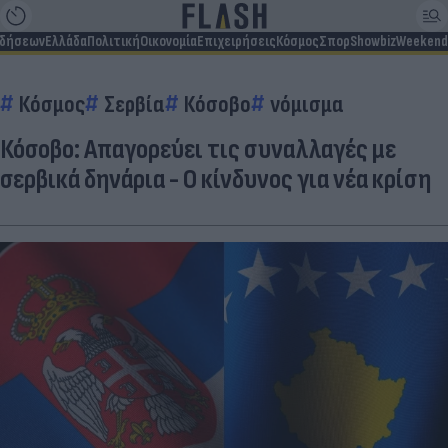
ιδήσεων
Ελλάδα
Πολιτική
Οικονομία
Επιχειρήσεις
Κόσμος
Σπορ
Showbiz
Weekend
Κόσμος
Σερβία
Κόσοβο
νόμισμα
Κόσοβο: Απαγορεύει τις συναλλαγές με
σερβικά δηνάρια - Ο κίνδυνος για νέα κρίση