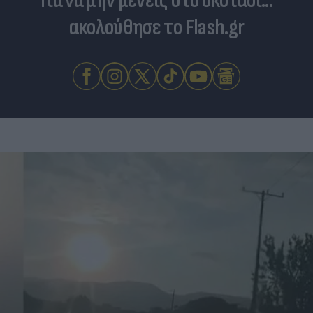
Για να μην μένεις στο σκοτάδι...
ακολούθησε το Flash.gr