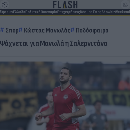
ιδήσεων
Ελλάδα
Πολιτική
Οικονομία
Επιχειρήσεις
Κόσμος
Σπορ
Showbiz
Weekend
Σπορ
Κώστας Μανωλάς
Ποδόσφαιρο
Ψάχνεται για Μανωλά η Σαλερνιτάνα