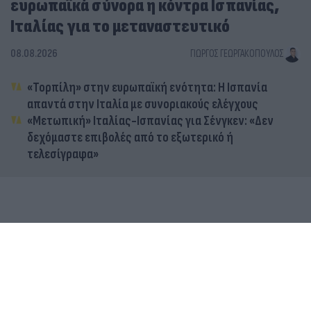
ευρωπαϊκά σύνορα η κόντρα Ισπανίας,
Ιταλίας για το μεταναστευτικό
08.08.2026
ΓΙΏΡΓΟΣ ΓΕΩΡΓΑΚΌΠΟΥΛΟΣ
«Τορπίλη» στην ευρωπαϊκή ενότητα: Η Ισπανία
απαντά στην Ιταλία με συνοριακούς ελέγχους
«Μετωπική» Ιταλίας-Ισπανίας για Σένγκεν: «Δεν
δεχόμαστε επιβολές από το εξωτερικό ή
τελεσίγραφα»