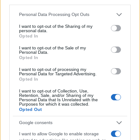
third parties.
κάτι καλό.
Όταν η σημαία σε καλεί πρέπει να είσαι
εκεί, είναι μεγάλη περηφάνια να φοράς αυτή τη
Please note that this website/app uses one or more Google
Personal Data Processing Opt Outs
services and may gather and store information including but
φανέλα και να παίζεις για τη χώρα σου. Το βλέπετε
not limited to your visit or usage behaviour. You may click to
I want to opt-out of the Sharing of my
στις προσπάθειες όλων των παιδιών εδώ στους
personal data.
grant or deny consent to Google and its third-party tags to
Opted In
Ολυμπιακούς Αγώνες
. Νομίζω ότι βγήκαμε λίγο
use your data for below specified purposes in below Google
consent section.
από το αμυντικό μας πλάνο για το πού θα
I want to opt-out of the Sale of my
Personal Data.
καθοδηγήσουμε τους Γερμανούς, αυτό που μας
Opted In
έδωσε τη διαφορά. Όμως παίζαμε με την
I want to opt-out of processing my
πρωταθλήτρια κόσμου, δεν ήταν εύκολο και είμαι
Personal Data for Targeted Advertising.
Opted In
περήφανος για την προσπάθεια της ομάδας αυτής
»
I want to opt-out of Collection, Use,
Retention, Sale, and/or Sharing of my
Personal Data that Is Unrelated with the
Purposes for which it was collected.
Opted Out
Google consents
I want to allow Google to enable storage