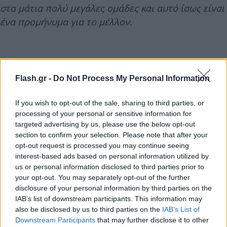
στα μάτια πολύ μεγάλες ομάδες και αυτό ίσως είναι
ένα προμήνυμα για το μέλλον.
Flash.gr -
Do Not Process My Personal Information
If you wish to opt-out of the sale, sharing to third parties, or
processing of your personal or sensitive information for
targeted advertising by us, please use the below opt-out
section to confirm your selection. Please note that after your
opt-out request is processed you may continue seeing
interest-based ads based on personal information utilized by
us or personal information disclosed to third parties prior to
your opt-out. You may separately opt-out of the further
disclosure of your personal information by third parties on the
Μακάρι να είμαστε όλοι υγιείς, να έχουμε το
IAB’s list of downstream participants. This information may
καλύτερο δυνατό υλικό και του χρόνου να
also be disclosed by us to third parties on the
IAB’s List of
Downstream Participants
that may further disclose it to other
αρχίσουμε έναν καινούριο κύκλο για να κάνουμε