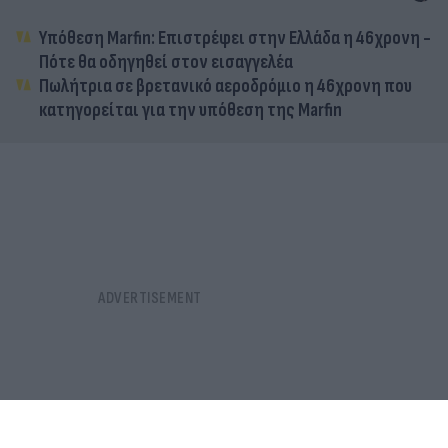
Υπόθεση Marfin: Επιστρέφει στην Ελλάδα η 46χρονη -
Πότε θα οδηγηθεί στον εισαγγελέα
Πωλήτρια σε βρετανικό αεροδρόμιο η 46χρονη που
κατηγορείται για την υπόθεση της Marfin