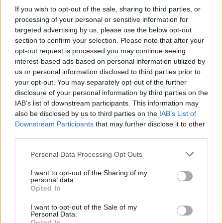
ουσίας», είπε ο βουλευτής του ΠΑΣΟΚ-Κινήματος
If you wish to opt-out of the sale, sharing to third parties, or
processing of your personal or sensitive information for
Αλλαγής.
targeted advertising by us, please use the below opt-out
section to confirm your selection. Please note that after your
Προανήγγειλε μάλιστα ότι κατά την επερχόμενη
opt-out request is processed you may continue seeing
interest-based ads based on personal information utilized by
συνεδρίαση της επιτροπής Θεσμών και Διαφάνειας,
us or personal information disclosed to third parties prior to
θα ζητήσει την κατάθεση του φακέλου της ΕΥΠ για
your opt-out. You may separately opt-out of the further
παρακολούθηση του προέδρου του ΠΑΣΟΚ-
disclosure of your personal information by third parties on the
IAB’s list of downstream participants. This information may
Κινήματος Αλλαγής. Η επιτροπή έχει τη δυνατότητα
also be disclosed by us to third parties on the
IAB’s List of
να ενημερωθεί με επίσημο τρόπο, τόσο για την
Downstream Participants
that may further disclose it to other
αιτιολογία της πρότασης προς τον αρμόδιο
third parties.
εισαγγελέα, όσο και για την αιτιολογία της
Please note that this website/app uses one or more Google
Personal Data Processing Opt Outs
εισαγγελικής έγκρισης, υπογράμμισε ο Κώστας
services and may gather and store information including but
Σκανδαλίδης.
not limited to your visit or usage behaviour. You may click to
I want to opt-out of the Sharing of my
personal data.
grant or deny consent to Google and its third-party tags to
Opted In
use your data for below specified purposes in below Google
consent section.
I want to opt-out of the Sale of my
Personal Data.
Opted In