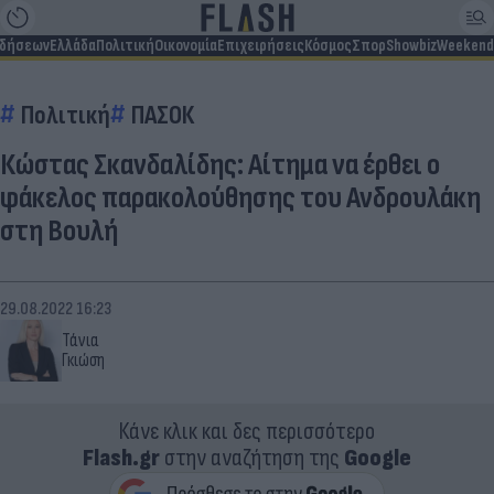
ιδήσεων
Ελλάδα
Πολιτική
Οικονομία
Επιχειρήσεις
Κόσμος
Σπορ
Showbiz
Weekend
Πολιτική
ΠΑΣΟΚ
Κώστας Σκανδαλίδης: Αίτημα να έρθει ο
φάκελος παρακολούθησης του Ανδρουλάκη
στη Βουλή
29.08.2022 16:23
Τάνια
Γκιώση
Κάνε κλικ και δες περισσότερο
Flash.gr
στην αναζήτηση της
Google