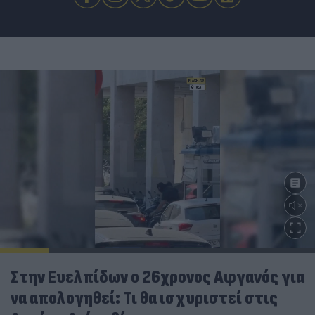
Στην Ευελπίδων ο 26χρονος Αφγανός για
να απολογηθεί: Τι θα ισχυριστεί στις