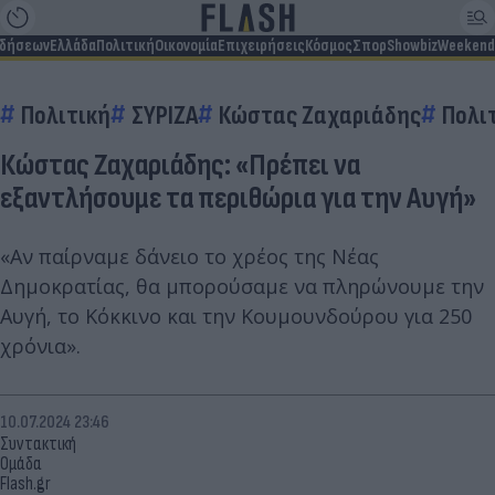
ιδήσεων
Ελλάδα
Πολιτική
Οικονομία
Επιχειρήσεις
Κόσμος
Σπορ
Showbiz
Weekend
Πολιτική
ΣΥΡΙΖΑ
Κώστας Ζαχαριάδης
Πολι
Κώστας Ζαχαριάδης: «Πρέπει να
εξαντλήσουμε τα περιθώρια για την Αυγή»
«Αν παίρναμε δάνειο το χρέος της Νέας
Δημοκρατίας, θα μπορούσαμε να πληρώνουμε την
Αυγή, το Κόκκινο και την Κουμουνδούρου για 250
χρόνια».
10.07.2024 23:46
Συντακτική
Ομάδα
Flash.gr