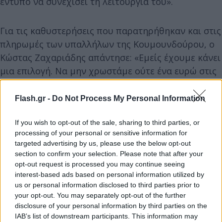
έντυπο να συνεχίσει τη λειτουργία του».
Για τις καθυστερήσεις που παρατηρήθηκαν και στις
πληρωμές των υπαλλήλων της Κουμουνδούρου, ο
Κώστας Ζαχαριάδης απάντησε: «Εμείς έχουμε κάνει
μια επιλογή. Να μην χρωστάμε ούτε ένα ευρώ στις
τράπεζες. Αν για παράδειγμα εμείς παίρναμε σε
δάνειο το χρέος που έχει η Νέα Δημοκρατία, θα
Flash.gr -
Do Not Process My Personal Information
μπορούσαμε -με τα σημερινά δεδομένα- να
εκδίδουμε και την Αυγή, να πληρώνουμε και την
If you wish to opt-out of the sale, sharing to third parties, or
processing of your personal or sensitive information for
Κουμουνδούρου και το Κόκκινο για 250 χρόνια,
targeted advertising by us, please use the below opt-out
χωρίς να πάρουμε οποιοδήποτε άλλο έσοδο.
section to confirm your selection. Please note that after your
Έχουμε κάνει την επιλογή να μη χρωστάμε
opt-out request is processed you may continue seeing
interest-based ads based on personal information utilized by
πουθενά και αυτό έχει ένα κόστος για όλους μας.
us or personal information disclosed to third parties prior to
Γι' αυτούς που στηρίζουν το κόμμα οικονομικά, για
your opt-out. You may separately opt-out of the further
τους εργαζόμενους που καθυστέρησαν λίγες μέρες
disclosure of your personal information by third parties on the
να πληρωθούν. Είναι μια πραγματικότητα, συν ότι
IAB’s list of downstream participants. This information may