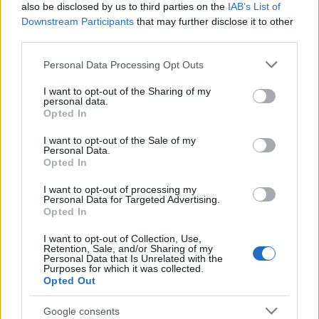
also be disclosed by us to third parties on the
IAB’s List of
έχει συρρικνωθεί και η επιχορήγησή μας. Δεν
Downstream Participants
that may further disclose it to other
είμαστε πια στο 31,5%, είμαστε στο 17,8%».
third parties.
Please note that this website/app uses one or more Google
Personal Data Processing Opt Outs
services and may gather and store information including but
not limited to your visit or usage behaviour. You may click to
I want to opt-out of the Sharing of my
personal data.
grant or deny consent to Google and its third-party tags to
Opted In
use your data for below specified purposes in below Google
consent section.
I want to opt-out of the Sale of my
Personal Data.
Opted In
I want to opt-out of processing my
Personal Data for Targeted Advertising.
Opted In
I want to opt-out of Collection, Use,
Retention, Sale, and/or Sharing of my
Personal Data that Is Unrelated with the
Purposes for which it was collected.
Opted Out
Google consents