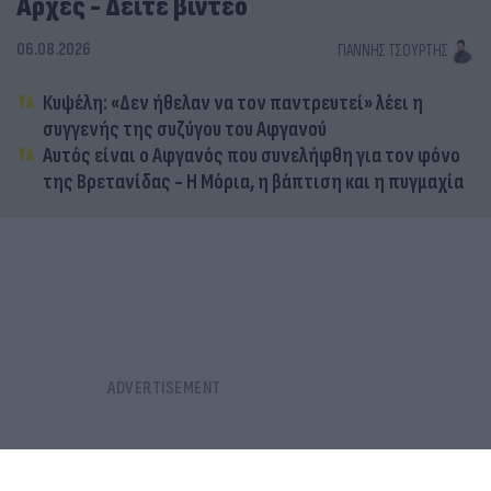
Αρχές - Δείτε βίντεο
06.08.2026
ΓΙΆΝΝΗΣ ΤΣΟΎΡΤΗΣ
Κυψέλη: «Δεν ήθελαν να τον παντρευτεί» λέει η
συγγενής της συζύγου του Αφγανού
Αυτός είναι ο Αφγανός που συνελήφθη για τον φόνο
της Βρετανίδας - Η Μόρια, η βάπτιση και η πυγμαχία