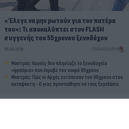
«Έλεγε να μην ρωτούν για τον πατέρα
του»: Τι αποκαλύπτει στον FLASH
συγγενής του 55χρονου ξενοδόχου
05.08.2026
ΓΙΏΤΑ ΚΗΠΟΥΡΟΎ
Μυστράς: Κανείς δεν πλησίαζε το ξενοδοχείο
«φρούριο» που έκρυβε τον νεκρό 90χρονο
Μυστράς: Πώς οι Αρχές εντόπισαν τον 90χρονο στον
καταψύκτη - Ο γιος προσπάθησε να τους ξεγελάσει