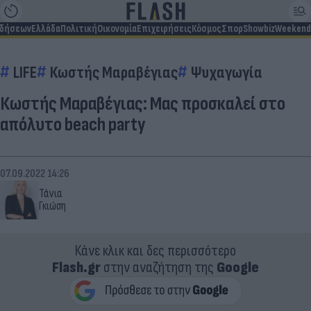
ιδήσεων
Ελλάδα
Πολιτική
Οικονομία
Επιχειρήσεις
Κόσμος
Σπορ
Showbiz
Weekend
LIFE
Κωστής Μαραβέγιας
Ψυχαγωγία
Κωστής Μαραβέγιας: Μας προσκαλεί στο
απόλυτο beach party
07.09.2022 14:26
Τάνια
Γκιώση
Κάνε κλικ και δες περισσότερο
Flash.gr
στην αναζήτηση της
Google