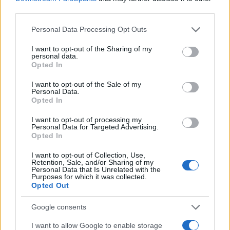
third parties.
Please note that this website/app uses one or more Google
Δίπλα στην άμμο, δίπλα στο κύμα. Βουτιά και
Personal Data Processing Opt Outs
services and may gather and store information including but
ρεφρέν, μακροβούτι και κουπλέ. Σώματα και
not limited to your visit or usage behaviour. You may click to
I want to opt-out of the Sharing of my
personal data.
μαλλιά με άμμο, ρούχα ποτισμένα με αλμύρα,
grant or deny consent to Google and its third-party tags to
Opted In
use your data for below specified purposes in below Google
μαγιό και παρεό, κόκκινες γόβες καρφωμένες στην
consent section.
I want to opt-out of the Sale of my
άμμο. Σε αυτή την καλοκαιρινή πασαρέλα θα
Personal Data.
παρελάσουν φίλοι μου τραγουδιστές και
Opted In
βιρτουόζοι μουσικάντηδες, Djs με χαβαγιάνας και
I want to opt-out of processing my
ψηλά καπέλα. Κι αν όλα πάνε στραβά, εμείς θα
Personal Data for Targeted Advertising.
Opted In
χορεύουμε αδέρφια. “Ξάπλα στον ήλιο και η άμμος
να καίει, welcome to greece & have a nice day”.
I want to opt-out of Collection, Use,
Retention, Sale, and/or Sharing of my
Personal Data that Is Unrelated with the
Purposes for which it was collected.
Ο Κωστής Μαραβέγιας επιμένει να κρατάει μερικά
Opted Out
ονόματα για έκπληξη της τελευταίας στιγμής.
Google consents
I want to allow Google to enable storage