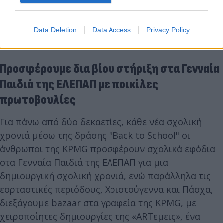
Data Deletion
Data Access
Privacy Policy
Προσφέρουμε δια βίου στήριξη στα Γενναία
Παιδιά της ΕΛΕΠΑΠ με ποικίλες
πρωτοβουλίες
Για πάνω από δύο δεκαετίες, κάθε νέα σχολική
χρονιά μέσω της δράσης "Back to School" οι
άνθρωποι της KPMG προσφέρουν σχολικά εφόδια
στα Γενναία Παιδιά της ΕΛΕΠΑΠ για μια
δημιουργική σχολική χρονιά, ενώ παράλληλα τις
εορταστικές περιόδους, Χριστούγεννα και Πάσχα,
διεξάγουμε bazaar στα γραφεία της KPMG, με
χειροποίητες δημιουργίες της «ARTεμεις», ένα