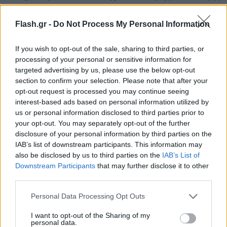
«Ζωή στο Νερό», του Ο.Η.Ε. και στην αντιμετώπιση
του προβλήματος της ρύπανσης στις ακτές. Από το
Flash.gr -
Do Not Process My Personal Information
2023, μεγιστοποιήσουμε το αντίκτυπο μας στο
θαλάσσιο περιβάλλον μέσω της 3ετούς δέσμευσής
If you wish to opt-out of the sale, sharing to third parties, or
processing of your personal or sensitive information for
μας στο πρόγραμμα “Marine Cleanup Monitoring”
targeted advertising by us, please use the below opt-out
της HELMEPA για την παρακολούθηση και
section to confirm your selection. Please note that after your
καταγραφή θαλάσσιων απορριμμάτων και την
opt-out request is processed you may continue seeing
interest-based ads based on personal information utilized by
επιστημονική μελέτη του προβλήματος. Οι
us or personal information disclosed to third parties prior to
άνθρωποι της KPMG στις πιο πρόσφατες δύο
your opt-out. You may separately opt-out of the further
εξορμήσεις που πραγματοποίησαν στη παραλία
disclosure of your personal information by third parties on the
«Άγιος Δημήτριος» στο Σαρωνικό, κατάφεραν να
IAB’s list of downstream participants. This information may
also be disclosed by us to third parties on the
IAB’s List of
συγκεντρώσουν 120 κιλά απορριμμάτων και 60 κιλά
Downstream Participants
that may further disclose it to other
ανακυκλώσιμων υλικών.
third parties.
Please note that this website/app uses one or more Google
Personal Data Processing Opt Outs
services and may gather and store information including but
not limited to your visit or usage behaviour. You may click to
I want to opt-out of the Sharing of my
personal data.
grant or deny consent to Google and its third-party tags to