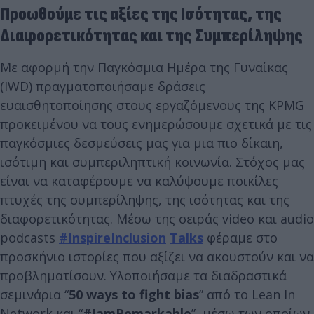
Προωθούμε τις αξίες της Ισότητας, της
Διαφορετικότητας και της Συμπερίληψης
Με αφορμή την Παγκόσμια Ημέρα της Γυναίκας
(IWD) πραγματοποιήσαμε δράσεις
ευαισθητοποίησης στους εργαζόμενους της KPMG
προκειμένου να τους ενημερώσουμε σχετικά με τις
παγκόσμιες δεσμεύσεις μας για μια πιο δίκαιη,
ισότιμη και συμπεριληπτική κοινωνία. Στόχος μας
είναι να καταφέρουμε να καλύψουμε ποικίλες
πτυχές της συμπερίληψης, της ισότητας και της
διαφορετικότητας. Μέσω της σειράς video και audio
podcasts
#
InspireInclusion
Talks
φέραμε στο
προσκήνιο ιστορίες που αξίζει να ακουστούν και να
προβληματίσουν. Υλοποιήσαμε τα διαδραστικά
σεμινάρια “
50
ways
to
fight
bias
” από το Lean In
Network και “
#
IamRemarkable
”, μέσω των οποίων