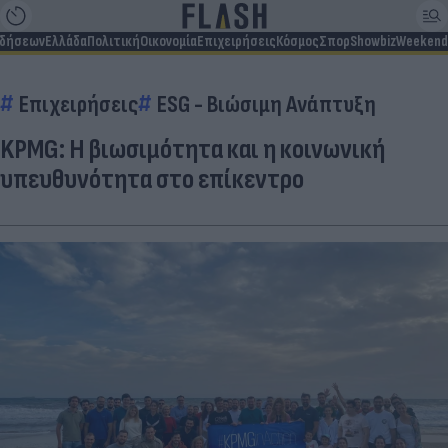
ιδήσεων
Ελλάδα
Πολιτική
Οικονομία
Επιχειρήσεις
Κόσμος
Σπορ
Showbiz
Weekend
Επιχειρήσεις
ESG - Bιώσιμη Aνάπτυξη
KPMG: Η βιωσιμότητα και η κοινωνική
υπευθυνότητα στο επίκεντρο