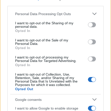
third parties.
Please note that this website/app uses one or more Google
Personal Data Processing Opt Outs
services and may gather and store information including but
not limited to your visit or usage behaviour. You may click to
I want to opt-out of the Sharing of my
personal data.
grant or deny consent to Google and its third-party tags to
Opted In
use your data for below specified purposes in below Google
consent section.
I want to opt-out of the Sale of my
Personal Data.
Ο «ΟΝΗΣΙΜΟΣ» συγκεντρώνει τρόφιμα για τους
Opted In
κρατούμενους για 41η χρονιά
I want to opt-out of processing my
Personal Data for Targeted Advertising.
Συντακτική
Opted In
22.11.2023 17:54
Ομάδα
Flash.gr
I want to opt-out of Collection, Use,
Retention, Sale, and/or Sharing of my
Personal Data that Is Unrelated with the
Purposes for which it was collected.
Opted Out
Google consents
I want to allow Google to enable storage