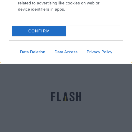
related to advertising like cookies on web or
device identifiers in apps.
CONFIRM
Ελ Σαλβαδόρ: Νέα μεταγωγή 2.000 κρατουμένων
στη «μεγαλύτερη φυλακή της Αμερικής» [vids]
Αγγελική
Data Deletion
Data Access
Privacy Policy
16.03.2023 10:39
Γιαννακού