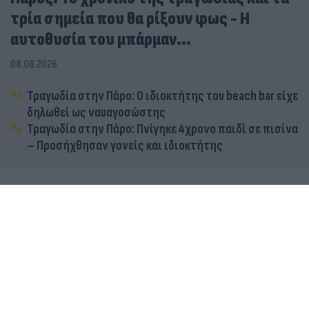
τρία σημεία που θα ρίξουν φως - Η
αυτοθυσία του μπάρμαν...
08.08.2026
Τραγωδία στην Πάρο: Ο ιδιοκτήτης του beach bar είχε
δηλωθεί ως ναυαγοσώστης
Τραγωδία στην Πάρο: Πνίγηκε 4χρονο παιδί σε πισίνα
– Προσήχθησαν γονείς και ιδιοκτήτης