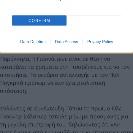
CONFIRM
Data Deletion
Data Access
Privacy Policy
Παράλληλα, η Γιουνάιτεντ είναι σε θέση να
καταβάλει τα χρήματα στη Γιουβέντους για να τον
αποκτήσει. Το σενάριο ανταλλαγής με τον Πολ
Πογκμπά προσωρινά δεν έχει ρεαλιστική
υπόσταση.
Μιλώντας σε συνέντευξη Τύπου το πρωί, ο Όλε
Γκούναρ Σόλσκιερ έστειλε μήνυμα προσμονής για
τη μεγάλη επιστροφή του, δηλώνοντας ότι «Αν
ποτέ έφευγε από τη Γιουβέντους κι επέστρεφε στην