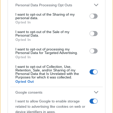
Please note that this website/app uses one or more Google
Personal Data Processing Opt Outs
services and may gather and store information including but
not limited to your visit or usage behaviour. You may click to
I want to opt-out of the Sharing of my
personal data.
grant or deny consent to Google and its third-party tags to
Opted In
use your data for below specified purposes in below Google
consent section.
I want to opt-out of the Sale of my
Personal Data.
Opted In
I want to opt-out of processing my
Personal Data for Targeted Advertising.
Opted In
I want to opt-out of Collection, Use,
Retention, Sale, and/or Sharing of my
Personal Data that Is Unrelated with the
Purposes for which it was collected.
Opted Out
Google consents
I want to allow Google to enable storage
related to advertising like cookies on web or
device identifiers in apps.