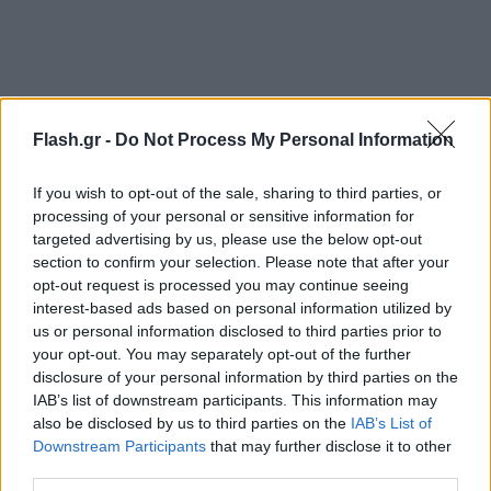
https://www.youtube.com/watch?v=5hFd6zGkxLE
Flash.gr -
Do Not Process My Personal Information
If you wish to opt-out of the sale, sharing to third parties, or
Την ίδια ώρα, όμως, οι επαφές στο Μάντσεστερ
processing of your personal or sensitive information for
μπήκαν σε νέο κεφάλαιο, αυτή τη φορά με τη
targeted advertising by us, please use the below opt-out
Γιουνάιτεντ! Οι Κόκκινοι Διάβολοι άνοιξαν δίαυλο
section to confirm your selection. Please note that after your
opt-out request is processed you may continue seeing
επικοινωνίας με τον Μέντες για την επιστροφή του
interest-based ads based on personal information utilized by
CR7 και φέρονται διατεθειμένοι να προσφέρουν το
us or personal information disclosed to third parties prior to
διετές συμβόλαιο που ζητάει ο παίκτης, σε
your opt-out. You may separately opt-out of the further
disclosure of your personal information by third parties on the
αντίθεση με τη Σίτι που σύμφωνα με τον
IAB’s list of downstream participants. This information may
Τζιανλούκα Ντι Μάρτζιο τού είχαν κάνει πρόταση
also be disclosed by us to third parties on the
IAB’s List of
για 1+1 χρόνια.
Downstream Participants
that may further disclose it to other
third parties.