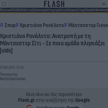
ιδήσεων
Ελλάδα
Πολιτική
Οικονομία
Επιχειρήσεις
Κόσμος
Σπορ
Showbiz
Weekend
Σπορ
Κριστιάνο Ρονάλντο
Μάντσεστερ Γιουν
Κριστιάνο Ρονάλντο: Ανατροπή με τη
Μάντσεστερ Σίτι - Σε ποια ομάδα πλησιάζει
[vids]
27.08.2021 17:15
Παναγιώτης
Αλεξανδρόπουλος
Κάνε κλικ και δες περισσότερο
Flash.gr
στην αναζήτηση της
Google