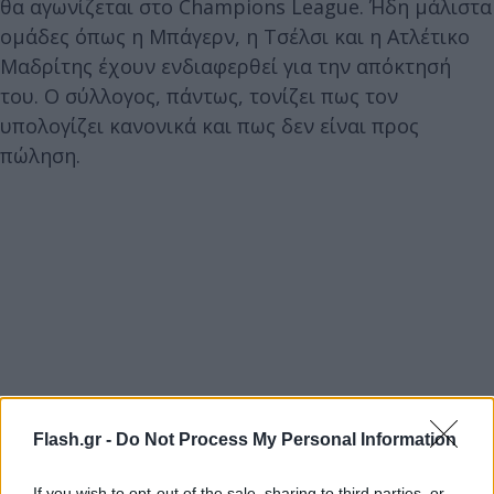
θα αγωνίζεται στο Champions League. Ήδη μάλιστα
ομάδες όπως η Μπάγερν, η Τσέλσι και η Ατλέτικο
Μαδρίτης έχουν ενδιαφερθεί για την απόκτησή
του. Ο σύλλογος, πάντως, τονίζει πως τον
υπολογίζει κανονικά και πως δεν είναι προς
πώληση.
Flash.gr -
Do Not Process My Personal Information
If you wish to opt-out of the sale, sharing to third parties, or