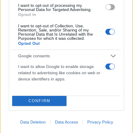
μόνος του στην πατρίδα του. Την περασμένη
I want to opt-out of processing my
Personal Data for Targeted Advertising.
περίοδο ο CR7 είχε 24 γκολ σε 38 εμφανίσεις με
Opted In
τους «κόκκινους διαβόλους».
I want to opt-out of Collection, Use,
Retention, Sale, and/or Sharing of my
Personal Data that Is Unrelated with the
Purposes for which it was collected.
Κάνε κλικ και δες περισσότερο
Opted Out
Flash.gr
στην αναζήτηση της
Google
Google consents
I want to allow Google to enable storage
related to advertising like cookies on web or
device identifiers in apps.
Διάβασε περισσότερα
CONFIRM
Σπορ
Κριστιάνο Ρονάλντο
Data Deletion
Data Access
Privacy Policy