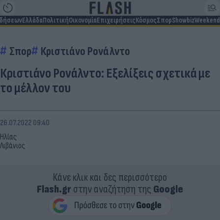
ιδήσεων
Ελλάδα
Πολιτική
Οικονομία
Επιχειρήσεις
Κόσμος
Σπορ
Showbiz
Weekend
Σπορ
Κριστιάνο Ρονάλντο
Κριστιάνο Ρονάλντο: Εξελίξεις σχετικά με
το μέλλον του
26.07.2022 09:40
Ηλίας
Λιβάνιος
Κάνε κλικ και δες περισσότερο
Flash.gr
στην αναζήτηση της
Google