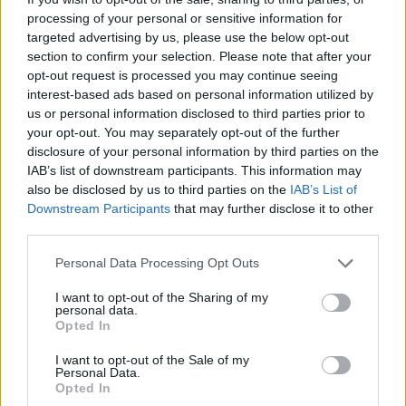
processing of your personal or sensitive information for
targeted advertising by us, please use the below opt-out
section to confirm your selection. Please note that after your
opt-out request is processed you may continue seeing
interest-based ads based on personal information utilized by
us or personal information disclosed to third parties prior to
your opt-out. You may separately opt-out of the further
disclosure of your personal information by third parties on the
IAB’s list of downstream participants. This information may
also be disclosed by us to third parties on the
IAB’s List of
Downstream Participants
that may further disclose it to other
third parties.
Please note that this website/app uses one or more Google
Personal Data Processing Opt Outs
services and may gather and store information including but
not limited to your visit or usage behaviour. You may click to
I want to opt-out of the Sharing of my
personal data.
grant or deny consent to Google and its third-party tags to
Opted In
use your data for below specified purposes in below Google
Ο Πορτογάλος άσος προσπάθησε να πιέσει
consent section.
I want to opt-out of the Sale of my
απέχοντας από την περιοδεία της Γιουνάιτεντ σε
Personal Data.
Opted In
Ταϊλάνδη και Αυστραλία κάνοντας προπονήσεις