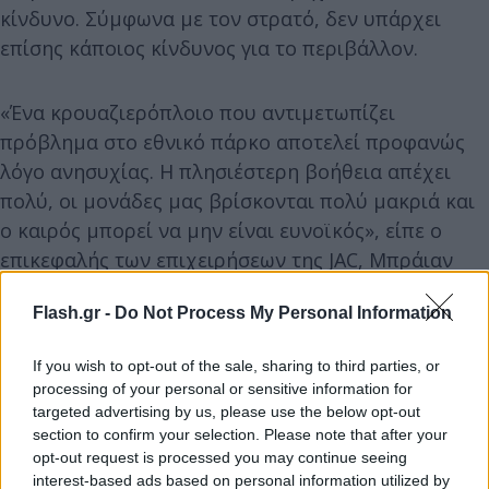
κίνδυνο. Σύμφωνα με τον στρατό, δεν υπάρχει
επίσης κάποιος κίνδυνος για το περιβάλλον.
«Ένα κρουαζιερόπλοιο που αντιμετωπίζει
πρόβλημα στο εθνικό πάρκο αποτελεί προφανώς
λόγο ανησυχίας. Η πλησιέστερη βοήθεια απέχει
πολύ, οι μονάδες μας βρίσκονται πολύ μακριά και
ο καιρός μπορεί να μην είναι ευνοϊκός», είπε ο
επικεφαλής των επιχειρήσεων της JAC, Μπράιαν
Γιένσεν. «Ωστόσο, στη συγκεκριμένη περίπτωση,
Flash.gr -
Do Not Process My Personal Information
δεν βλέπουμε να υπάρχει κάποιος άμεσος
κίνδυνος για τους ανθρώπους ή το περιβάλλον,
If you wish to opt-out of the sale, sharing to third parties, or
κάτι που είναι καθησυχαστικό», πρόσθεσε.
processing of your personal or sensitive information for
targeted advertising by us, please use the below opt-out
section to confirm your selection. Please note that after your
opt-out request is processed you may continue seeing
interest-based ads based on personal information utilized by