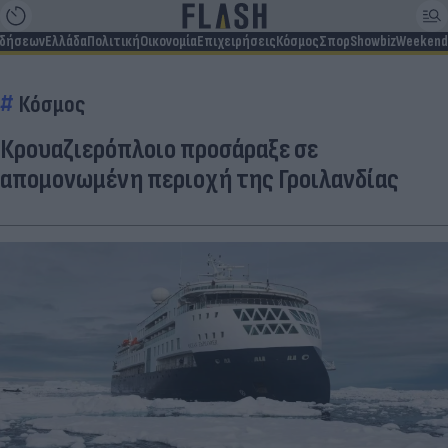
ιδήσεων
Ελλάδα
Πολιτική
Οικονομία
Επιχειρήσεις
Κόσμος
Σπορ
Showbiz
Weekend
Κόσμος
Κρουαζιερόπλοιο προσάραξε σε
απομονωμένη περιοχή της Γροιλανδίας