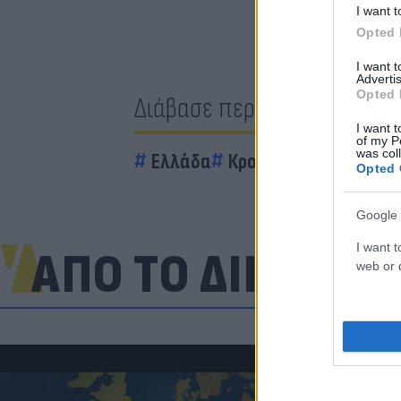
I want t
Opted 
I want 
Advertis
Opted 
Διάβασε περισσότερα
I want t
of my P
was col
Ελλάδα
Κρούσματα
Opted 
Google 
I want t
ΑΠΟ ΤΟ ΔΙΚΤΥΟ
web or d