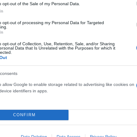
o opt-out of the Sale of my Personal Data.
In
to opt-out of processing my Personal Data for Targeted
ing.
In
o opt-out of Collection, Use, Retention, Sale, and/or Sharing
ersonal Data that Is Unrelated with the Purposes for which it
lected.
Out
consents
o allow Google to enable storage related to advertising like cookies on
evice identifiers in apps.
CONFIRM
Data Deletion
Data Access
Privacy Policy