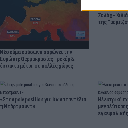
Πανζουρλισμ
Σαλάχ - Χιλι
της Τραμπζον
Νέο κύμα καύσωνα σαρώνει την
Ευρώπη: Θερμοκρασίες - ρεκόρ &
έκτακτα μέτρα σε πολλές χώρες
«Στην pole position για Κωνσταντέλια
Ηλεκτρικά πα
η Ντόρτμουντ»
μεγαλύτερος
εγκεφαλική