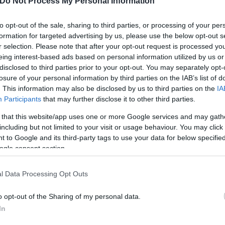
Do Not Process My Personal Information
to opt-out of the sale, sharing to third parties, or processing of your per
κράτειας, την εβδομάδα αναφοράς ήταν 1.952 ασθεν
formation for targeted advertising by us, please use the below opt-out s
λο των εξιτηρίων ανέρχεται σε 2.072 ασθενείς (7μερο
r selection. Please note that after your opt-out request is processed y
νών που νοσηλεύονται διασωληνωμένοι μέχρι τέλος
eing interest-based ads based on personal information utilized by us or
disclosed to third parties prior to your opt-out. You may separately opt-
άμεση ηλικία 69 έτη και το 94.9% να έχει υποκείμε
losure of your personal information by third parties on the IAB’s list of
. This information may also be disclosed by us to third parties on the
IA
Participants
that may further disclose it to other third parties.
ι ασθενών COVID-19 (25 ανά εκατομμύριο πληθυσμ
 that this website/app uses one or more Google services and may gath
ιδημίας έχουν καταγραφεί συνολικά 32.028 θάνατοι,
including but not limited to your visit or usage behaviour. You may click 
 to Google and its third-party tags to use your data for below specifi
νω.
ogle consent section.
ερο
Flash.gr
στην αναζήτηση της
Google
l Data Processing Opt Outs
o opt-out of the Sharing of my personal data.
In