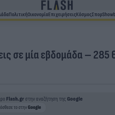
λάδα
Πολιτική
Οικονομία
Επιχειρήσεις
Κόσμος
Σπορ
Showb
ις σε μία εβδομάδα – 285 θ
ερο
Flash.gr
στην αναζήτηση της
Google