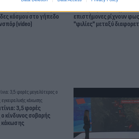
ός στην παρουσίαση του
Και οι μαϊμούδες έχουν κατ
άδες κόσμου στο γήπεδο
επιστήμονες ρίχνουν φως
σπόρ (video)
"φιλίες" μεταξύ διαφορε
τίνια: 3,5 φορές
 ο κίνδυνος σοβαρής
ς κάκωσης