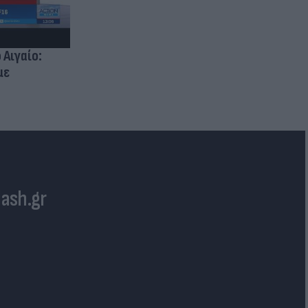
 Αιγαίο:
με
lash.gr