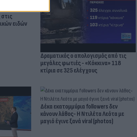
οικίδια! Οι
 στις
τικών ειδών
Δραματικός ο απολογισμός από τις
μεγάλες φωτιές - «Κόκκινα» 118
κτίρια σε 325 ελέγχους
Δέκα εκατομμύρια followers δεν
κάνουν λάθος- Η Ντιλέτα Λεότα με
μαγιό έγινε ξανά viral (photos)