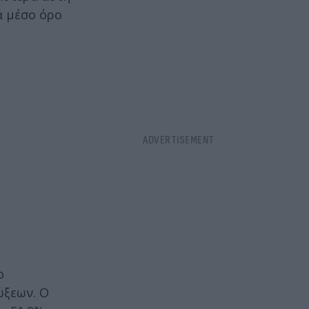
ά μέσο όρο
ο
ώξεων. Ο