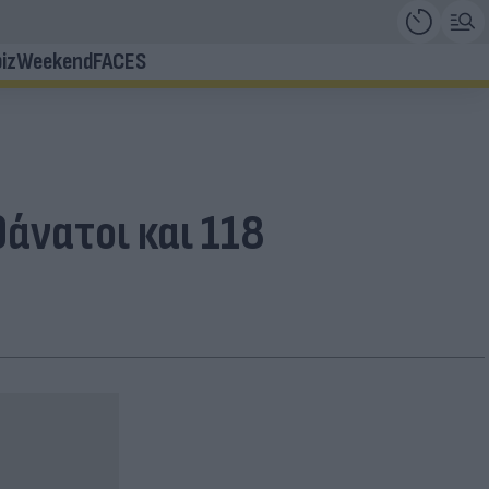
iz
Weekend
FACES
άνατοι και 118