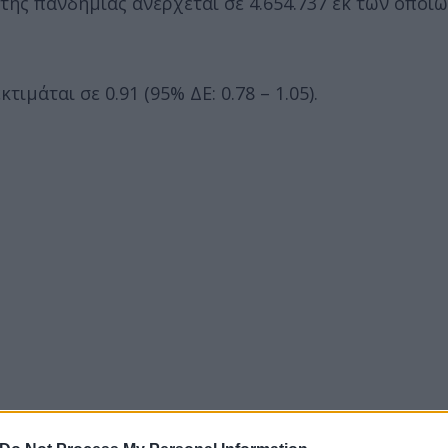
ης πανδημίας ανέρχεται σε 4.654.737 εκ των οποίω
ιμάται σε 0.91 (95% ΔΕ: 0.78 – 1.05).