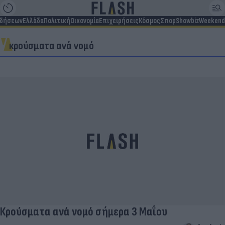
ιδήσεων
Ελλάδα
Πολιτική
Οικονομία
Επιχειρήσεις
Κόσμος
Σπορ
Showbiz
Weekend
κρούσματα ανά νομό
Κρούσματα ανά νομό σήμερα 3 Μαΐου