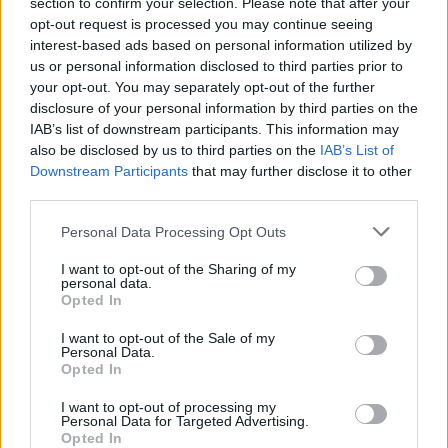
section to confirm your selection. Please note that after your
opt-out request is processed you may continue seeing
Κρούσματα ανά νομό 29 Οκτωβρίου
interest-based ads based on personal information utilized by
Παναγιώτης
us or personal information disclosed to third parties prior to
29.10.2021 17:58
Αλεξανδρόπουλος
your opt-out. You may separately opt-out of the further
disclosure of your personal information by third parties on the
IAB’s list of downstream participants. This information may
also be disclosed by us to third parties on the
IAB’s List of
Downstream Participants
that may further disclose it to other
third parties.
Please note that this website/app uses one or more Google
Personal Data Processing Opt Outs
services and may gather and store information including but
not limited to your visit or usage behaviour. You may click to
I want to opt-out of the Sharing of my
personal data.
grant or deny consent to Google and its third-party tags to
Opted In
use your data for below specified purposes in below Google
consent section.
I want to opt-out of the Sale of my
Personal Data.
Κρούσματα ανά νομό 28 Οκτωβρίου
Opted In
Παναγιώτης
28.10.2021 17:57
I want to opt-out of processing my
Αλεξανδρόπουλος
Personal Data for Targeted Advertising.
Opted In