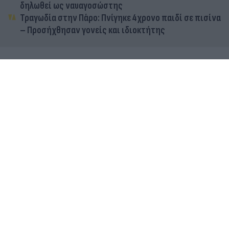
δηλωθεί ως ναυαγοσώστης
Τραγωδία στην Πάρο: Πνίγηκε 4χρονο παιδί σε πισίνα
– Προσήχθησαν γονείς και ιδιοκτήτης