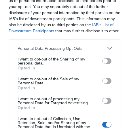
ΗΜΑΘΙΑΣ 13
us or personal information disclosed to third parties prior to
your opt-out. You may separately opt-out of the further
ΗΡΑΚΛΕΙΟΥ 42
disclosure of your personal information by third parties on the
IAB’s list of downstream participants. This information may
ΘΑΣΟΥ 1
also be disclosed by us to third parties on the
IAB’s List of
Downstream Participants
that may further disclose it to other
third parties.
ΘΕΣΠΡΩΤΙΑΣ 11
Please note that this website/app uses one or more Google
Personal Data Processing Opt Outs
ΘΕΣΣΑΛΟΝΙΚΗΣ 184
services and may gather and store information including but
not limited to your visit or usage behaviour. You may click to
I want to opt-out of the Sharing of my
ΘΗΡΑΣ 1
personal data.
grant or deny consent to Google and its third-party tags to
Opted In
use your data for below specified purposes in below Google
ΙΚΑΡΙΑΣ 6
consent section.
I want to opt-out of the Sale of my
Personal Data.
ΙΩΑΝΝΙΝΩΝ 41
Opted In
I want to opt-out of processing my
ΚΑΒΑΛΑΣ 16
Personal Data for Targeted Advertising.
Opted In
ΚΑΛΥΜΝΟΥ 14
I want to opt-out of Collection, Use,
Retention, Sale, and/or Sharing of my
ΚΑΡΔΙΤΣΑΣ 7
Personal Data that Is Unrelated with the