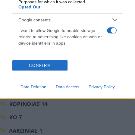
Purposes for which it was collected.
Opted Out
ΚΑΡΠΑΘΟΥ 2
Google consents
ΚΑΣΤΟΡΙΑΣ 10
I want to allow Google to enable storage
ΚΕΝΤΡΙΚΟΥ ΤΟΜΕΑ ΑΘΗΝΩΝ 293
related to advertising like cookies on web or
device identifiers in apps.
ΚΕΡΚΥΡΑΣ 11
ΚΕΦΑΛΛΗΝΙΑΣ 1
CONFIRM
ΚΙΛΚΙΣ 9
Data Deletion
Data Access
Privacy Policy
ΚΟΖΑΝΗΣ 17
ΚΟΡΙΝΘΙΑΣ 14
ΚΩ 7
ΛΑΚΩΝΙΑΣ 1