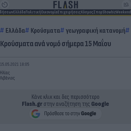
ιδήσεων
Ελλάδα
Πολιτική
Οικονομία
Επιχειρήσεις
Κόσμος
Σπορ
Showbiz
Weekend
Ελλάδα
Κρούσματα
γεωγραφική κατανομή
Κρούσματα ανά νομό σήμερα 15 Μαΐου
15.05.2021 18:05
Ηλίας
Λιβάνιος
Κάνε κλικ και δες περισσότερο
Flash.gr
στην αναζήτηση της
Google