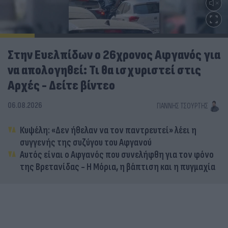
Στην Ευελπίδων ο 26χρονος Αφγανός για
να απολογηθεί: Τι θα ισχυριστεί στις
Αρχές - Δείτε βίντεο
06.08.2026
ΓΙΆΝΝΗΣ ΤΣΟΎΡΤΗΣ
Κυψέλη: «Δεν ήθελαν να τον παντρευτεί» λέει η
συγγενής της συζύγου του Αφγανού
Αυτός είναι ο Αφγανός που συνελήφθη για τον φόνο
της Βρετανίδας - Η Μόρια, η βάπτιση και η πυγμαχία