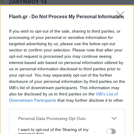
ΖΑΚΥΝΘΟΥ 14
ΗΛΕΙΑΣ 97
Flash.gr -
Do Not Process My Personal Information
ΗΜΑΘΙΑΣ 32
If you wish to opt-out of the sale, sharing to third parties, or
processing of your personal or sensitive information for
ΗΡΑΚΛΕΙΟΥ 100
targeted advertising by us, please use the below opt-out
section to confirm your selection. Please note that after your
ΘΑΣΟΥ 2
opt-out request is processed you may continue seeing
interest-based ads based on personal information utilized by
ΘΕΣΠΡΩΤΙΑΣ 25
us or personal information disclosed to third parties prior to
your opt-out. You may separately opt-out of the further
ΘΕΣΣΑΛΟΝΙΚΗΣ 319
disclosure of your personal information by third parties on the
IAB’s list of downstream participants. This information may
ΘΗΡΑΣ 23
also be disclosed by us to third parties on the
IAB’s List of
Downstream Participants
that may further disclose it to other
ΙΚΑΡΙΑΣ 10
third parties.
Please note that this website/app uses one or more Google
Personal Data Processing Opt Outs
ΙΩΑΝΝΙΝΩΝ 26
services and may gather and store information including but
not limited to your visit or usage behaviour. You may click to
I want to opt-out of the Sharing of my
ΚΑΒΑΛΑΣ 72
personal data.