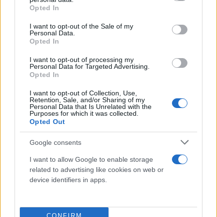
grant or deny consent to Google and its third-party tags to
Opted In
use your data for below specified purposes in below Google
ΚΑΛΥΜΝΟΥ 14
consent section.
I want to opt-out of the Sale of my
Personal Data.
ΚΑΡΔΙΤΣΑΣ 9
Opted In
I want to opt-out of processing my
ΚΑΡΠΑΘΟΥ 5
Personal Data for Targeted Advertising.
Opted In
ΚΑΣΤΟΡΙΑΣ 22
I want to opt-out of Collection, Use,
Retention, Sale, and/or Sharing of my
ΚΕΝΤΡΙΚΟΥ ΤΟΜΕΑ ΑΘΗΝΩΝ 213
Personal Data that Is Unrelated with the
Purposes for which it was collected.
Opted Out
Google consents
ΚΕΡΚΥΡΑΣ 53
I want to allow Google to enable storage
related to advertising like cookies on web or
device identifiers in apps.
ΚΕΦΑΛΛΗΝΙΑΣ 16
ΚΙΛΚΙΣ 11
CONFIRM