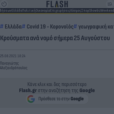
ιδήσεων
Ελλάδα
Πολιτική
Οικονομία
Επιχειρήσεις
Κόσμος
Σπορ
Showbiz
Weekend
Ελλάδα
Covid 19 - Κορονοϊός
γεωγραφική κα
Κρούσματα ανά νομό σήμερα 25 Αυγούστου
25.08.2021 18:24
Παναγιώτης
Αλεξανδρόπουλος
Κάνε κλικ και δες περισσότερο
Flash.gr
στην αναζήτηση της
Google