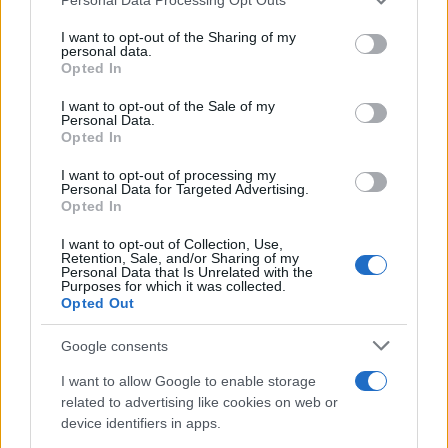
Νότιος Αφρική: Εκτός καλλιστείων 23χρονη
services and may gather and store information including but
not limited to your visit or usage behaviour. You may click to
I want to opt-out of the Sharing of my
φοιτήτρια της Νομικής, λόγω ξενοφοβικών
personal data.
grant or deny consent to Google and its third-party tags to
επιθέσεων
Opted In
use your data for below specified purposes in below Google
consent section.
Ο σάλος που προκλήθηκε από τη συμμετοχή της στον
I want to opt-out of the Sale of my
Personal Data.
διαγωνισμό οδήγησε στην έναρξη μιας έρευνας με επίκεντρο
Opted In
την εθνικότητά της.
I want to opt-out of processing my
Συντακτική
Personal Data for Targeted Advertising.
08.08.2024 19:30
Ομάδα
Opted In
Flash.gr
I want to opt-out of Collection, Use,
Retention, Sale, and/or Sharing of my
Personal Data that Is Unrelated with the
Purposes for which it was collected.
Opted Out
Google consents
I want to allow Google to enable storage
related to advertising like cookies on web or
device identifiers in apps.