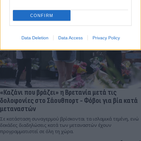
CONFIRM
Data Deletion
Data Access
Privacy Policy
«Καζάνι που βράζει» η Βρετανία μετά τις
δολοφονίες στο Σάουθπορτ - Φόβοι για βία κατά
μεταναστών
Σε κατάσταση συναγερμού βρίσκονται τα ισλαμικά τεμένη, ενώ
δεκάδες διαδηλώσεις κατά των μεταναστών έχουν
προγραμματιστεί σε όλη τη χώρα.