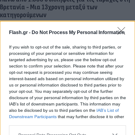
Βρετανία - Μια 13χρονη μεταξύ των
κατηγορούμενων
Τα σοβαρά επεισόδια ξέσπασαν σε δεκάδες πόλεις και χωριά
της Αγγλίας και της Βόρειας Ιρλανδίας, μετά τη δολοφονία 3
Flash.gr -
Do Not Process My Personal Information
κοριτσιών στις 29/07.
Συντακτική
If you wish to opt-out of the sale, sharing to third parties, or
14.08.2024 08:32
Ομάδα
processing of your personal or sensitive information for
Flash.gr
targeted advertising by us, please use the below opt-out
section to confirm your selection. Please note that after your
opt-out request is processed you may continue seeing
interest-based ads based on personal information utilized by
us or personal information disclosed to third parties prior to
your opt-out. You may separately opt-out of the further
disclosure of your personal information by third parties on the
IAB’s list of downstream participants. This information may
also be disclosed by us to third parties on the
IAB’s List of
Downstream Participants
that may further disclose it to other
third parties.
Please note that this website/app uses one or more Google
Personal Data Processing Opt Outs