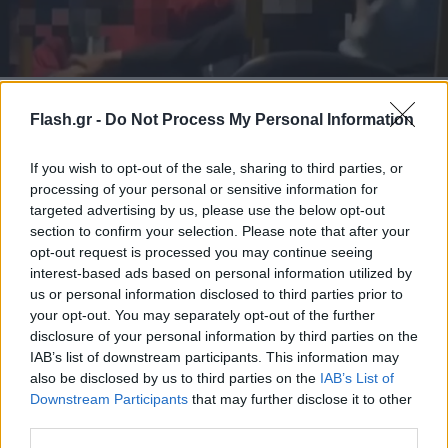
Θεσσαλονίκη: Βίντεο δείχνει άγρια επίθεση
επιβάτη σε γυναίκα μέσα σε λεωφορείο ΚΤΕΛ
Flash.gr -
Do Not Process My Personal Information
Το περιστατικό συνέβη σε λεωφορείο που εκτελούσε τη γραμμή
Κουφάλια-Θεσσαλονίκη.
If you wish to opt-out of the sale, sharing to third parties, or
processing of your personal or sensitive information for
Συντακτική
targeted advertising by us, please use the below opt-out
12.03.2026 10:43
Ομάδα
section to confirm your selection. Please note that after your
Flash.gr
opt-out request is processed you may continue seeing
interest-based ads based on personal information utilized by
us or personal information disclosed to third parties prior to
your opt-out. You may separately opt-out of the further
disclosure of your personal information by third parties on the
IAB’s list of downstream participants. This information may
also be disclosed by us to third parties on the
IAB’s List of
Downstream Participants
that may further disclose it to other
third parties.