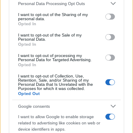
Please note that this website/app uses one or more Google
Personal Data Processing Opt Outs
services and may gather and store information including but
not limited to your visit or usage behaviour. You may click to
I want to opt-out of the Sharing of my
Αυξήσεις στα εισιτήρια των ΚΤΕΛ: Τι αλλάζει
personal data.
grant or deny consent to Google and its third-party tags to
Opted In
στις τιμές -Σε ισχύ νέα απόφαση του υπουργείου
use your data for below specified purposes in below Google
Μεταφορών
consent section.
I want to opt-out of the Sale of my
Personal Data.
Νέα υπουργική απόφαση φέρνει αναπροσαρμογή στα κόμιστρα
Opted In
των αστικών και υπεραστικών λεωφορείων – Από 5% έως 7% η
I want to opt-out of processing my
αύξηση στα εισιτήρια, με αιτία την άνοδο σε καύσιμα, μισθούς
Personal Data for Targeted Advertising.
και κόστος συντήρησης.
Opted In
Συντακτική
I want to opt-out of Collection, Use,
09.03.2026 15:27
Ομάδα
Retention, Sale, and/or Sharing of my
Flash.gr
Personal Data that Is Unrelated with the
Purposes for which it was collected.
Opted Out
Google consents
I want to allow Google to enable storage
related to advertising like cookies on web or
device identifiers in apps.