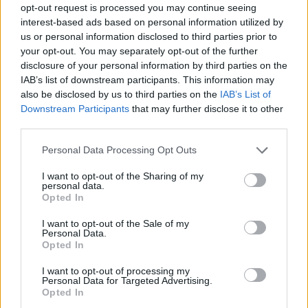
opt-out request is processed you may continue seeing
interest-based ads based on personal information utilized by
us or personal information disclosed to third parties prior to
your opt-out. You may separately opt-out of the further
disclosure of your personal information by third parties on the
IAB’s list of downstream participants. This information may
also be disclosed by us to third parties on the
IAB’s List of
Downstream Participants
that may further disclose it to other
third parties.
Η κυκλοφορία προς Αθήνα δεν επηρεάζεται. Οι
Please note that this website/app uses one or more Google
ανωτέρω Φάσεις Α’ και Β’ εκτιμάται ότι θα
Personal Data Processing Opt Outs
services and may gather and store information including but
χρειαστούν περίπου 15 ημερολογιακές ημέρες
not limited to your visit or usage behaviour. You may click to
I want to opt-out of the Sharing of my
εκάστη. Σημειώνεται δε ότι με την ολοκλήρωση Α’
personal data.
grant or deny consent to Google and its third-party tags to
Opted In
Φάσης εργασιών, θα εκκινήσει άμεσα η Β’ Φάση.
use your data for below specified purposes in below Google
consent section.
I want to opt-out of the Sale of my
Personal Data.
Η Ολυμπία Οδός ευχαριστεί για την κατανόηση και
Opted In
παρακαλεί τους οδηγούς να συμμορφώνονται προς
I want to opt-out of processing my
τη σχετική σήμανση και τις υποδείξεις της
Personal Data for Targeted Advertising.
Opted In
Τροχαίας, καθώς και να επιδείξουν αυξημένη