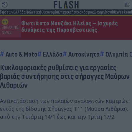
ιδήσεων
Ελλάδα
Πολιτική
Οικονομία
Επιχειρήσεις
Κόσμος
Σπορ
Showbiz
Weekend
Φωτιά στο Μουζάκι Ηλείας – Ισχυρές
BREAKING
δυνάμεις της Πυροσβεστικής
NEWS
Auto & Moto
Ελλάδα
Αυτοκίνητα
Ολυμπία 
Κυκλοφοριακές ρυθμίσεις για εργασίες
βαριάς συντήρησης στις σήραγγες Μαύρων
Λιθαριών
Αντικατάσταση των παλαιών αναλογικών καμερών
εντός της δίδυμης Σήραγγας Τ11 (Μαύρα Λιθάρια),
από την Τετάρτη 14/1 έως και την Τρίτη 17/2.