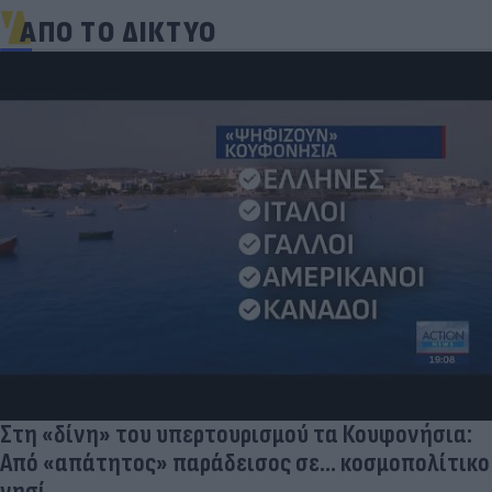
ΑΠΟ ΤΟ ΔΙΚΤΥΟ
Στη «δίνη» του υπερτουρισμού τα Κουφονήσια:
Από «απάτητος» παράδεισος σε... κοσμοπολίτικο
νησί