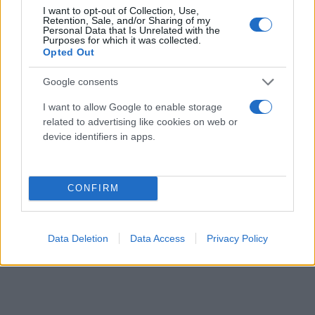
προσοχή κατά τη διέλευσή τους από την περιοχή.
I want to opt-out of Collection, Use,
Retention, Sale, and/or Sharing of my
Personal Data that Is Unrelated with the
Purposes for which it was collected.
Opted Out
Google consents
I want to allow Google to enable storage
related to advertising like cookies on web or
device identifiers in apps.
CONFIRM
Data Deletion
Data Access
Privacy Policy