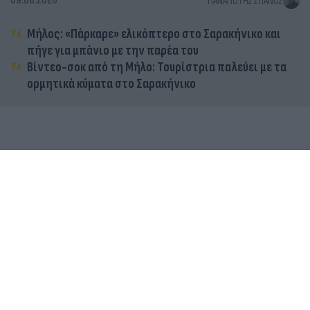
09.08.2026
ΠΑΝΑΓΙΏΤΗΣ ΣΠΑΝΌΣ
Μήλος: «Πάρκαρε» ελικόπτερο στο Σαρακήνικο και
πήγε για μπάνιο με την παρέα του
Βίντεο-σοκ από τη Μήλο: Τουρίστρια παλεύει με τα
ορμητικά κύματα στο Σαρακήνικο