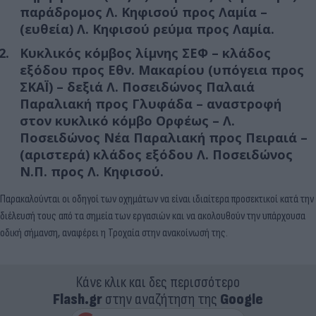
παράδρομος Λ. Κηφισού προς Λαμία –
(ευθεία) Λ. Κηφισού ρεύμα προς Λαμία.
Κυκλικός κόμβος λίμνης ΣΕΦ – κλάδος
εξόδου προς Εθν. Μακαρίου (υπόγεια προς
ΣΚΑΪ) – δεξιά Λ. Ποσειδώνος Παλαιά
Παραλιακή προς Γλυφάδα – αναστροφή
στον κυκλικό κόμβο Ορφέως – Λ.
Ποσειδώνος Νέα Παραλιακή προς Πειραιά –
(αριστερά) κλάδος εξόδου Λ. Ποσειδώνος
Ν.Π. προς Λ. Κηφισού.
Παρακαλούνται οι οδηγοί των οχημάτων να είναι ιδιαίτερα προσεκτικοί κατά την
διέλευσή τους από τα σημεία των εργασιών και να ακολουθούν την υπάρχουσα
οδική σήμανση, αναφέρει η Τροχαία στην ανακοίνωσή της.
Κάνε κλικ και δες περισσότερο
Flash.gr
στην αναζήτηση της
Google