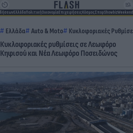
ιδήσεων
Ελλάδα
Πολιτική
Οικονομία
Επιχειρήσεις
Κόσμος
Σπορ
Showbiz
Weekend
Ελλάδα
Auto & Moto
Κυκλοφοριακές Ρυθμίσε
Κυκλοφοριακές ρυθμίσεις σε Λεωφόρο
Κηφισού και Νέα Λεωφόρο Ποσειδώνος