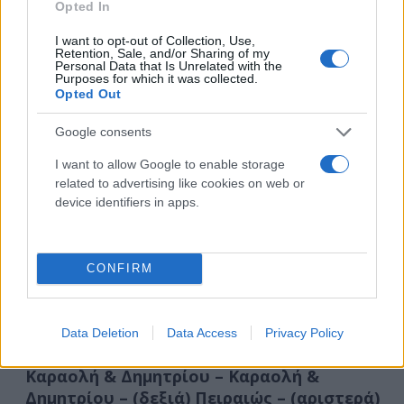
Δημητρίου – (δεξιά) Πειραιώς – (αριστερά)
Opted In
παράδρομος Λ. Κηφισού προς Λαμία –
I want to opt-out of Collection, Use,
(ευθεία) Λ. Κηφισού ρεύμα προς Λαμία.
Retention, Sale, and/or Sharing of my
Personal Data that Is Unrelated with the
Πλατεία Ιπποδάμειας – Ομ. Σκυλίτση –
Purposes for which it was collected.
Opted Out
(ευθεία) Λ. Ποσειδώνος Νέα Παραλιακή –
(δεξιά) κλάδος εξόδου προς Καλλιθέα /
Google consents
Κέντρο Πολιτισμού Ίδρυμα Στ. Νιάρχος – Λ.
Ποσειδώνος Παλαιά Παραλιακή προς
I want to allow Google to enable storage
related to advertising like cookies on web or
Γλυφάδα – αναστροφή στον κυκλικό κόμβο
device identifiers in apps.
Ορφέως – Λ. Ποσειδώνος Νέα Παραλιακή
προς Πειραιά – (αριστερά) κλάδος εξόδου Λ.
Ποσειδώνος Ν.Π. προς Λ. Κηφισού.
CONFIRM
Από ΣΕΦ προς Λ. Κηφισού:
Κυκλικός κόμβος λίμνης ΣΕΦ – κλάδος
εξόδου προς Εθν. Μακαρίου (υπόγεια προς
Data Deletion
Data Access
Privacy Policy
ΣΚΑΪ) – αριστερά Εθν. Μακαρίου – δεξιά
Καραολή & Δημητρίου – Καραολή &
Δημητρίου – (δεξιά) Πειραιώς – (αριστερά)