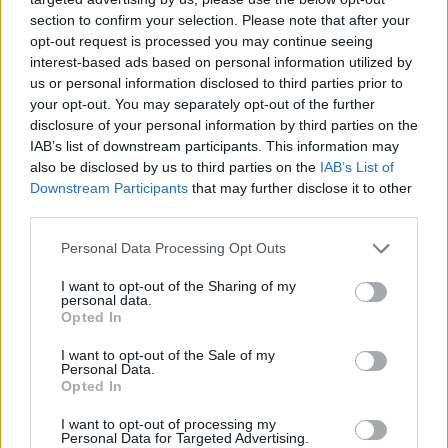
section to confirm your selection. Please note that after your
opt-out request is processed you may continue seeing
interest-based ads based on personal information utilized by
us or personal information disclosed to third parties prior to
your opt-out. You may separately opt-out of the further
disclosure of your personal information by third parties on the
IAB’s list of downstream participants. This information may
also be disclosed by us to third parties on the
IAB’s List of
Downstream Participants
that may further disclose it to other
third parties.
Από Πειραιά προς Λ. Κηφισού:
Please note that this website/app uses one or more Google
Personal Data Processing Opt Outs
Λιμάνι Πειραιά – πλατεία Ιπποδάμειας –
services and may gather and store information including but
Αθηνών – (ευθεία) Πειραιώς – (αριστερά)
not limited to your visit or usage behaviour. You may click to
I want to opt-out of the Sharing of my
παράδρομος Λ. Κηφισού προς Λαμία –
personal data.
grant or deny consent to Google and its third-party tags to
Opted In
(ευθεία) Λ. Κηφισού ρεύμα προς Λαμία.
use your data for below specified purposes in below Google
consent section.
Λιμάνι Πειραιά – πλατεία Ιπποδάμειας – Ομ.
I want to opt-out of the Sale of my
Personal Data.
Σκυλίτση – (αριστερά) κλάδος εξόδου προς
Opted In
Εθν. Μακαρίου – Εθν. Μακαρίου – (αριστερά)
I want to opt-out of processing my
Καραολή & Δημητρίου – Καραολή &
Personal Data for Targeted Advertising.