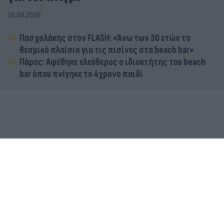
10.08.2026
Πασχαλάκης στον FLASH: «Άνω των 50 ετών το
θεσμικό πλαίσιο για τις πισίνες στα beach bar»
Πάρος: Αφέθηκε ελεύθερος ο ιδιοκτήτης του beach
bar όπου πνίγηκε το 4χρονο παιδί