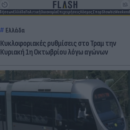
ιδήσεων
Ελλάδα
Πολιτική
Οικονομία
Επιχειρήσεις
Κόσμος
Σπορ
Showbiz
Weekend
Ελλάδα
Κυκλοφοριακές ρυθμίσεις στο Τραμ την
Κυριακή 1η Οκτωβρίου λόγω αγώνων