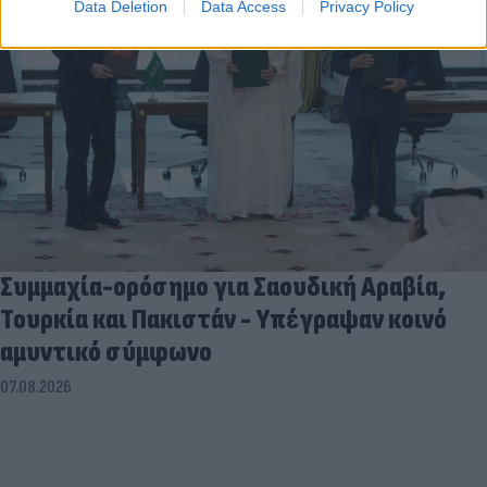
Data Deletion
Data Access
Privacy Policy
Συμμαχία-ορόσημο για Σαουδική Αραβία,
Τουρκία και Πακιστάν - Υπέγραψαν κοινό
αμυντικό σύμφωνο
07.08.2026