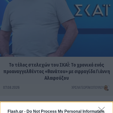
Το τέλος στελεχών του ΣΚΑΪ: Το χρονικό ενός
προαναγγελθέντος «θανάτου» με σφραγίδα Γιάννη
Αλαφούζου
07.08.2026
ΧΡΊΣΛΑ ΓΕΩΡΓΑΚΟΠΟΎΛΟΥ
Flash.gr -
Do Not Process My Personal Information