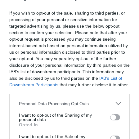
If you wish to opt-out of the sale, sharing to third parties, or
processing of your personal or sensitive information for
targeted advertising by us, please use the below opt-out
section to confirm your selection. Please note that after your
opt-out request is processed you may continue seeing
interest-based ads based on personal information utilized by
us or personal information disclosed to third parties prior to
your opt-out. You may separately opt-out of the further
disclosure of your personal information by third parties on the
IAB’s list of downstream participants. This information may
also be disclosed by us to third parties on the
IAB’s List of
Downstream Participants
that may further disclose it to other
third parties.
Please note that this website/app uses one or more Google
Personal Data Processing Opt Outs
services and may gather and store information including but
not limited to your visit or usage behaviour. You may click to
I want to opt-out of the Sharing of my
personal data.
grant or deny consent to Google and its third-party tags to
Opted In
use your data for below specified purposes in below Google
consent section.
I want to opt-out of the Sale of my