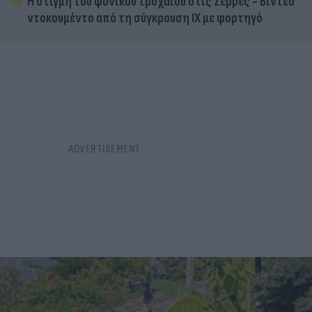
Η στιγμή του φονικού τροχαίου στις Σέρρες - Βίντεο
ντοκουμέντο από τη σύγκρουση ΙΧ με φορτηγό