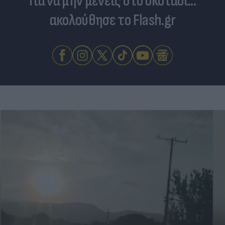
Για να μην μένεις στο σκοτάδι...
ακολούθησε το Flash.gr