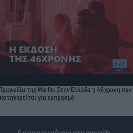
Δέκα εκατομμύρια followers δεν κάνουν λάθος- Η
Ντιλέτα Λεότα με μαγιό έγινε ξανά viral (photos)