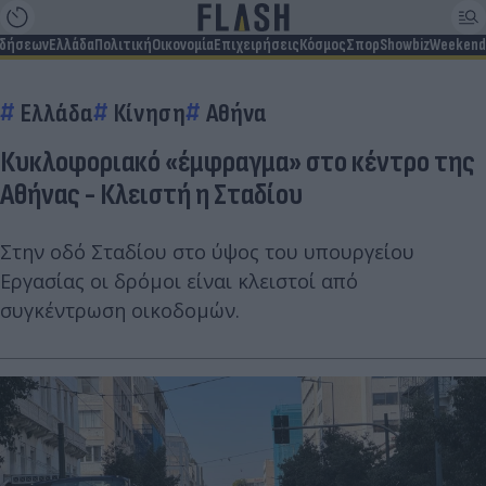
ιδήσεων
Ελλάδα
Πολιτική
Οικονομία
Επιχειρήσεις
Κόσμος
Σπορ
Showbiz
Weekend
Ελλάδα
Κίνηση
Αθήνα
Κυκλοφοριακό «έμφραγμα» στο κέντρο της
Αθήνας - Κλειστή η Σταδίου
Στην οδό Σταδίου στο ύψος του υπουργείου
Εργασίας οι δρόμοι είναι κλειστοί από
συγκέντρωση οικοδομών.