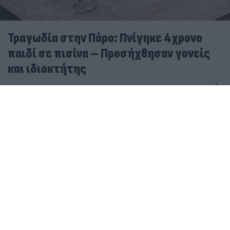
Τραγωδία στην Πάρο: Πνίγηκε 4χρονο
παιδί σε πισίνα – Προσήχθησαν γονείς
και ιδιοκτήτης
08.08.2026
ΚΏΣΤΑΣ ΠΑΠΑΔΌΠΟΥΛΟΣ
Αναβαθμίζεται το αεροδρόμιο Πάρου με έργα 45,44
εκατ. ευρώ – Νέα εποχή για τις Κυκλάδες
Τραγική η εικόνα από τις τεράστιες καμένες
εκτάσεις στην Πάρο