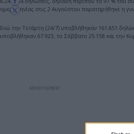
6.248.664 δηλώσεις, δηλαδή περίπου το 97 % του σ
ημερομηνίας στις 2 Αυγούστου παρατηρήθηκε η γ
Ενώ την Τετάρτη (24/7) υποβλήθηκαν 161.651 δηλώ
υποβλήθηκαν 67.923, το Σάββατο 25.158 και την Κυρ