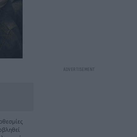
οθεσμίες
οβληθεί