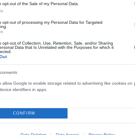
o opt-out of the Sale of my Personal Data.
ια πάνω από 2 εκατ. φορολογούμενους
In
τανάλωσης ρεύματος - Το μοιραίο λάθος με το air
to opt-out of processing my Personal Data for Targeted
ing.
αχύτητα φωτός
In
o opt-out of Collection, Use, Retention, Sale, and/or Sharing
ersonal Data that Is Unrelated with the Purposes for which it
lected.
Out
σεις
Υπουργείο Οικονομικών
παράταση
consents
o allow Google to enable storage related to advertising like cookies on
evice identifiers in apps.
CONFIRM
Data Deletion
Data Access
Privacy Policy