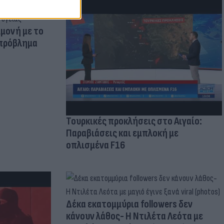
μμονή με το
 πρόβλημα
Τουρκικές προκλήσεις στο Αιγαίο:
Παραβιάσεις και εμπλοκή με
οπλισμένα F16
Δέκα εκατομμύρια followers δεν
κάνουν λάθος- Η Ντιλέτα Λεότα με