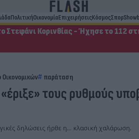
λάδα
Πολιτική
Οικονομία
Επιχειρήσεις
Κόσμος
Σπορ
Showb
ο Στεφάνι Κορινθίας - Ήχησε το 112 σ
ο Οικονομικών
παράταση
 «έριξε» τους ρυθμούς υπ
ικές δηλώσεις ήρθε η... κλασική χαλάρωση.