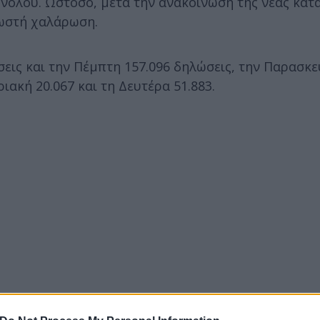
υνόλου. Ωστόσο, μετά την ανακοίνωση της νέας κατ
νωστή χαλάρωση.
σεις και την Πέμπτη 157.096 δηλώσεις, την Παρασκ
ιακή 20.067 και τη Δευτέρα 51.883.