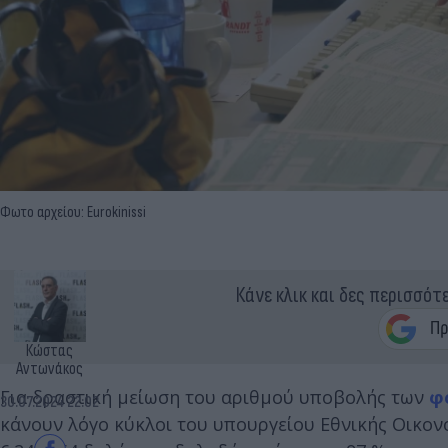
Φωτο αρχείου: Eurokinissi
Κάνε κλικ και δες περισσότ
Κώστας
Αντωνάκος
Για δραστική μείωση του αριθμού υποβολής των
φ
30.07.2024 22:02
κάνουν λόγο κύκλοι του υπουργείου Εθνικής Οικον