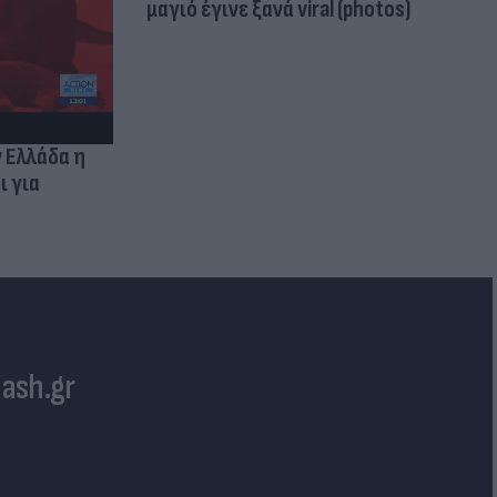
μαγιό έγινε ξανά viral (photos)
ν Ελλάδα η
ι για
lash.gr