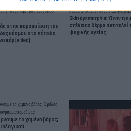
Skin dysmorphia: Όταν η ε
«τέλειο» δέρμα αποτελεί
ός στην παρουσίαση του
ψυχικής υγείας
άδες κόσμου στο γήπεδο
σπόρ (video)
ίρνουμε το χαμένο βάρος;
βιολογικού