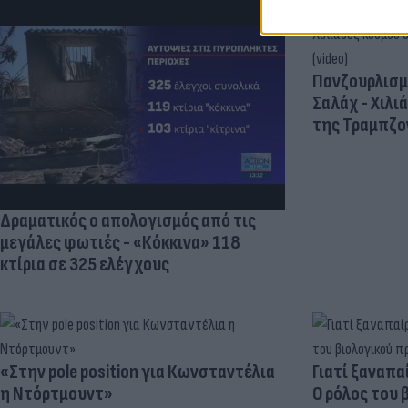
Πανζουρλισμ
Σαλάχ - Χιλι
της Τραμπζον
Δραματικός ο απολογισμός από τις
μεγάλες φωτιές - «Κόκκινα» 118
κτίρια σε 325 ελέγχους
«Στην pole position για Κωνσταντέλια
Γιατί ξαναπα
η Ντόρτμουντ»
Ο ρόλος του 