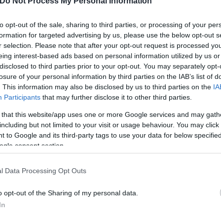
Do Not Process My Personal Information
ηλώσεις είχαν υποβληθεί μόνο σε μία ημέρα. Οι ίδι
ων λογιστών τους όπου απαιτείται, να καταθέσουν 
to opt-out of the sale, sharing to third parties, or processing of your per
formation for targeted advertising by us, please use the below opt-out s
ι υπερεπαρκεί.
r selection. Please note that after your opt-out request is processed y
eing interest-based ads based on personal information utilized by us or
ερο
Flash.gr
στην αναζήτηση της
Google
disclosed to third parties prior to your opt-out. You may separately opt-
losure of your personal information by third parties on the IAB’s list of
. This information may also be disclosed by us to third parties on the
IA
Participants
that may further disclose it to other third parties.
 that this website/app uses one or more Google services and may gath
including but not limited to your visit or usage behaviour. You may click 
 to Google and its third-party tags to use your data for below specifi
ogle consent section.
l Data Processing Opt Outs
πρέσα» του Συμφώνου Σταθερότητας με παροχές 
o opt-out of the Sharing of my personal data.
In
πόσο εισόδημα δήλωσαν ένας στους δύο Έλληνες