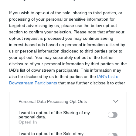
If you wish to opt-out of the sale, sharing to third parties, or
processing of your personal or sensitive information for
targeted advertising by us, please use the below opt-out
section to confirm your selection. Please note that after your
opt-out request is processed you may continue seeing
interest-based ads based on personal information utilized by
us or personal information disclosed to third parties prior to
your opt-out. You may separately opt-out of the further
disclosure of your personal information by third parties on the
Μήλος: «Πάρκαρε» ελικόπτερο στο
IAB’s list of downstream participants. This information may
also be disclosed by us to third parties on the
IAB’s List of
Σαρακήνικο και πήγε για μπάνιο με την
Downstream Participants
that may further disclose it to other
παρέα του
third parties.
09.08.2026
Please note that this website/app uses one or more Google
Personal Data Processing Opt Outs
services and may gather and store information including but
not limited to your visit or usage behaviour. You may click to
I want to opt-out of the Sharing of my
personal data.
grant or deny consent to Google and its third-party tags to
Opted In
use your data for below specified purposes in below Google
consent section.
I want to opt-out of the Sale of my