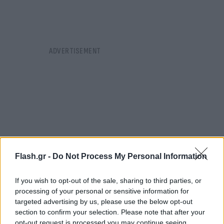
Flash.gr -
Do Not Process My Personal Information
If you wish to opt-out of the sale, sharing to third parties, or
processing of your personal or sensitive information for
targeted advertising by us, please use the below opt-out
section to confirm your selection. Please note that after your
Σύμφωνα με την ΕΡΤ, η γυναίκα ήταν γυμνή από τη
opt-out request is processed you may continue seeing