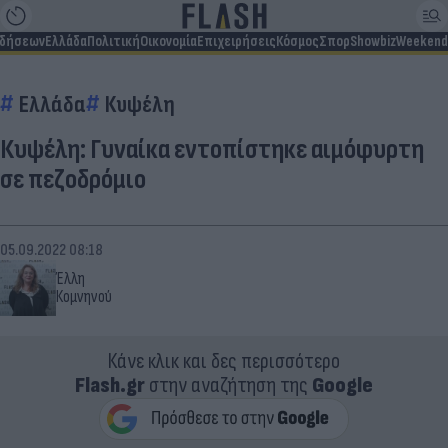
ιδήσεων
Ελλάδα
Πολιτική
Οικονομία
Επιχειρήσεις
Κόσμος
Σπορ
Showbiz
Weekend
Ελλάδα
Κυψέλη
Κυψέλη: Γυναίκα εντοπίστηκε αιμόφυρτη
σε πεζοδρόμιο
05.09.2022 08:18
Έλλη
Κομνηνού
Κάνε κλικ και δες περισσότερο
Flash.gr
στην αναζήτηση της
Google