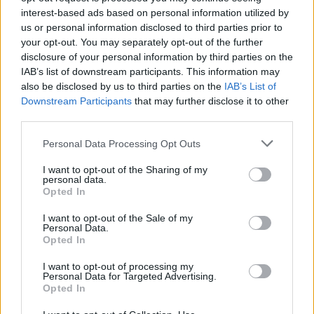
interest-based ads based on personal information utilized by
μέση και πάνω, ενώ πληροφορίες αναφέρουν ότι
us or personal information disclosed to third parties prior to
έφερε τραύματα από αιχμηρό αντικείμενο.
your opt-out. You may separately opt-out of the further
disclosure of your personal information by third parties on the
IAB’s list of downstream participants. This information may
Αστυνομικοί έσπευσαν στο σημείο, ενώ στη
also be disclosed by us to third parties on the
IAB’s List of
συνέχεια διακομίστηκε με ασθενοφόρο του ΕΚΑΒ
Downstream Participants
that may further disclose it to other
στον "Ευαγγελισμό".
third parties.
Please note that this website/app uses one or more Google
Personal Data Processing Opt Outs
services and may gather and store information including but
not limited to your visit or usage behaviour. You may click to
I want to opt-out of the Sharing of my
personal data.
grant or deny consent to Google and its third-party tags to
Opted In
use your data for below specified purposes in below Google
consent section.
I want to opt-out of the Sale of my
Personal Data.
Opted In
I want to opt-out of processing my
Personal Data for Targeted Advertising.
Opted In