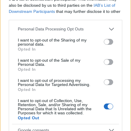
also be disclosed by us to third parties on the
IAB’s List of
Downstream Participants
that may further disclose it to other
third parties.
Please note that this website/app uses one or more Google
Personal Data Processing Opt Outs
services and may gather and store information including but
not limited to your visit or usage behaviour. You may click to
I want to opt-out of the Sharing of my
personal data.
grant or deny consent to Google and its third-party tags to
Opted In
use your data for below specified purposes in below Google
consent section.
I want to opt-out of the Sale of my
Personal Data.
Opted In
I want to opt-out of processing my
Personal Data for Targeted Advertising.
Opted In
I want to opt-out of Collection, Use,
Retention, Sale, and/or Sharing of my
Personal Data that Is Unrelated with the
Purposes for which it was collected.
Opted Out
Γι’ αυτό και βρέθηκε γυμνός στο χολ του σπιτιού,
ενώ οι μώλωπες που φέρεται να είχε στο σώμα
Google consents