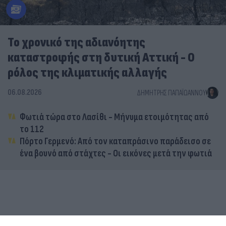
Το χρονικό της αδιανόητης
καταστροφής στη δυτική Αττική - Ο
ρόλος της κλιματικής αλλαγής
06.08.2026
ΔΗΜΉΤΡΗΣ ΠΑΠΑΪΩΆΝΝΟΥ
Φωτιά τώρα στο Λασίθι - Μήνυμα ετοιμότητας από
το 112
Πόρτο Γερμενό: Από τον καταπράσινο παράδεισο σε
ένα βουνό από στάχτες - Οι εικόνες μετά την φωτιά