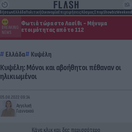
ιδήσεων
Ελλάδα
Πολιτική
Οικονομία
Επιχειρήσεις
Κόσμος
Σπορ
Showbiz
Weekend
Φωτιά τώρα στο Λασίθι - Μήνυμα
BREAKING
ετοιμότητας από το 112
NEWS
Ελλάδα
Κυψέλη
Κυψέλη: Μόνοι και αβοήθητοι πέθαναν οι
ηλικιωμένοι
05.08.2022 09:34
Αγγελική
Γιαννακού
Κάνε κλικ και δες περισσότερο