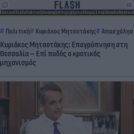
ιδήσεων
Ελλάδα
Πολιτική
Οικονομία
Επιχειρήσεις
Κόσμος
Σπορ
Showbiz
Weekend
Πολιτική
Κυριάκος Μητσοτάκης
Απασχόλησ
Κυριάκος Μητσοτάκης: Επαγρύπνηση στη
Θεσσαλία – Επί ποδός ο κρατικός
μηχανισμός