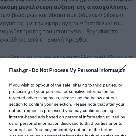
ακόμη μεγαλύτερη αύξηση της απασχόλησης,
των βιώσιμων και δίκαια αμειβόμενων θέσεων
εργασίας, με την εφαρμογή των διατάξεων του
νομοθετήματος του υπουργείου Εργασίας που
εγκρίθηκε από τη Βουλή προχθές.
Ακούστηκαν και γράφτηκαν πολλές αναλήθειες και
ανακρίβειες σχετικά με όσα προβλέπει. Θα το
Flash.gr -
Do Not Process My Personal Information
ξαναπώ: βασική μας προτεραιότητα είναι η
προστασία των εργαζομένων, η διασφάλιση των
If you wish to opt-out of the sale, sharing to third parties, or
δικαιωμάτων τους και η βελτίωση των συνθηκών
processing of your personal or sensitive information for
εργασίας και των εισοδημάτων τους. Με τις νέες
targeted advertising by us, please use the below opt-out
section to confirm your selection. Please note that after your
διατάξεις δεν καταργείται το 5νθήμερο, όπως
opt-out request is processed you may continue seeing
διατείνονται ορισμένοι, αλλά καταπολεμάται η
interest-based ads based on personal information utilized by
αδήλωτη, υποδηλωμένη και ανασφάλιστη εργασία,
us or personal information disclosed to third parties prior to
your opt-out. You may separately opt-out of the further
θεραπεύονται χρόνιες στρεβλώσεις σ’ αυτό το