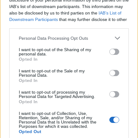
disclosure of your personal information by third parties on the
πεδίο και ενισχύεται ο καλώς εννοούμενος
IAB’s list of downstream participants. This information may
ανταγωνισμός στην αγορά εργασίας. Πρέπει να μας
also be disclosed by us to third parties on the
IAB’s List of
εξηγήσουν όσοι αντιτίθενται στον νέο νόμο γιατί
Downstream Participants
that may further disclose it to other
third parties.
θεωρούν ότι είναι προς το συμφέρον των
εργαζομένων να έχουν μια δεύτερη αδήλωτη και
Please note that this website/app uses one or more Google
Personal Data Processing Opt Outs
services and may gather and store information including but
ανασφάλιστη εργασία αντί της νόμιμης και
not limited to your visit or usage behaviour. You may click to
I want to opt-out of the Sharing of my
ασφαλισμένης απασχόλησης, όπως διασφαλίζεται
personal data.
grant or deny consent to Google and its third-party tags to
Opted In
πλέον ρητά. Διότι ουσιαστικά αυτό υποστηρίζουν.
use your data for below specified purposes in below Google
consent section.
I want to opt-out of the Sale of my
Personal Data.
Η σταθερή και μόνιμη
αύξηση του διαθέσιμου
Opted In
εισοδήματος
συνιστά και λύση για την
I want to opt-out of processing my
αντιμετώπιση της ακρίβειας, γιατί γνωρίζω πολύ
Personal Data for Targeted Advertising.
Opted In
καλά ότι το σούπερ μάρκετ είναι πολύ ακριβό και
αποτελεί βραχνά για τα ελληνικά νοικοκυριά. Τα
I want to opt-out of Collection, Use,
Retention, Sale, and/or Sharing of my
βοηθήματα και τα επιδόματα ασφαλώς είναι μια
Personal Data that Is Unrelated with the
Purposes for which it was collected.
ανάσα για τους ευάλωτους συμπολίτες, ωστόσο
Opted Out
χρειάζεται ταυτόχρονα να πολεμήσουμε την