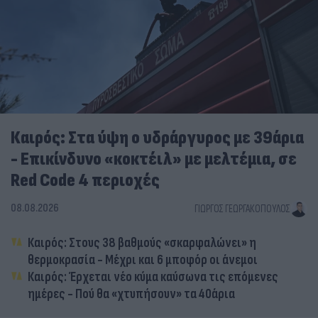
Καιρός: Στα ύψη ο υδράργυρος με 39άρια
- Επικίνδυνο «κοκτέιλ» με μελτέμια, σε
Red Code 4 περιοχές
08.08.2026
ΓΙΏΡΓΟΣ ΓΕΩΡΓΑΚΌΠΟΥΛΟΣ
Καιρός: Στους 38 βαθμούς «σκαρφαλώνει» η
θερμοκρασία - Μέχρι και 6 μποφόρ οι άνεμοι
Καιρός: Έρχεται νέο κύμα καύσωνα τις επόμενες
ημέρες - Πού θα «χτυπήσουν» τα 40άρια