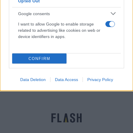
Opted Out
Google consents
I want to allow Google to enable storage
related to advertising like cookies on web or
device identifiers in apps.
Χάρης Θεοχάρης: «Φυσικά και θα ανοίξουμε στις
CONFIRM
14 Μαΐου - Ασφαλής τουρισμός σε όλη τη χώρα»
Παναγιώτης
05.04.2021 21:12
Αλεξανδρόπουλος
Data Deletion
Data Access
Privacy Policy