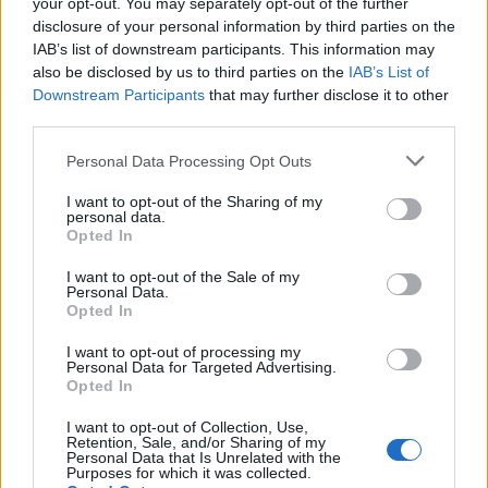
Κομνηνού
your opt-out. You may separately opt-out of the further
disclosure of your personal information by third parties on the
IAB’s list of downstream participants. This information may
also be disclosed by us to third parties on the
IAB’s List of
Downstream Participants
that may further disclose it to other
third parties.
Please note that this website/app uses one or more Google
Personal Data Processing Opt Outs
services and may gather and store information including but
not limited to your visit or usage behaviour. You may click to
I want to opt-out of the Sharing of my
personal data.
grant or deny consent to Google and its third-party tags to
Opted In
use your data for below specified purposes in below Google
consent section.
I want to opt-out of the Sale of my
Personal Data.
Επίσκεψη Μητσοτάκη στη Λιβύη: «Η Ελλάδα
Opted In
έτοιμη να τη στηρίξει με όλους τους τρόπους»
I want to opt-out of processing my
Έλλη
Personal Data for Targeted Advertising.
06.04.2021 08:24
Κομνηνού
Opted In
I want to opt-out of Collection, Use,
Retention, Sale, and/or Sharing of my
Personal Data that Is Unrelated with the
Purposes for which it was collected.