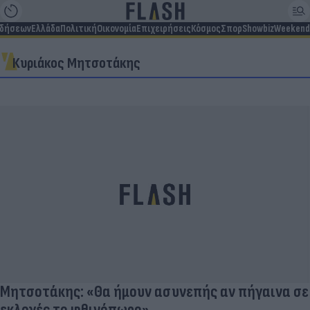
ιδήσεων
Ελλάδα
Πολιτική
Οικονομία
Επιχειρήσεις
Κόσμος
Σπορ
Showbiz
Weekend
Κυριάκος Μητσοτάκης
Μητσοτάκης: «Θα ήμουν ασυνεπής αν πήγαινα σε
εκλογές το φθινόπωρο»