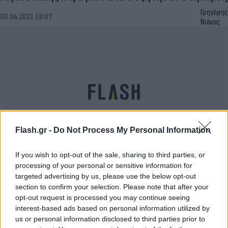
Γρηγόρης
06.04.2021 18:07
Νιάκας
Flash.gr -
Do Not Process My Personal Information
If you wish to opt-out of the sale, sharing to third parties, or
Μητσοτάκης στο συνέδριο της ΕΣΕΕ:
processing of your personal or sensitive information for
Ενθαρρυντική η σταδιακή επαναλειτουργία του
targeted advertising by us, please use the below opt-out
λιανεμπορίου - Νέα συμφωνία εμπιστοσύνης
section to confirm your selection. Please note that after your
opt-out request is processed you may continue seeing
ώστε «ότι ανοίγει να μην ξανακλείνει»
interest-based ads based on personal information utilized by
Έλλη
us or personal information disclosed to third parties prior to
06.04.2021 15:24