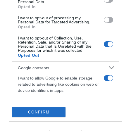
Personal Data.
Opted In
I want to opt-out of processing my
Πόρτο Χέλι: Νεκρή η ιδιοκτήτρια
ΡΕΠΟΡΤΑΖ FLASH
Personal Data for Targeted Advertising.
γνωστού ξενοδοχείου – Έπεσε από τον 6ο όροφο
Opted In
10.08.2026
I want to opt-out of Collection, Use,
Retention, Sale, and/or Sharing of my
Personal Data that Is Unrelated with the
Purposes for which it was collected.
Opted Out
Google consents
I want to allow Google to enable storage
related to advertising like cookies on web or
device identifiers in apps.
CONFIRM
Βρετανία: Κάμερες σε ναυτικά drones έστελναν