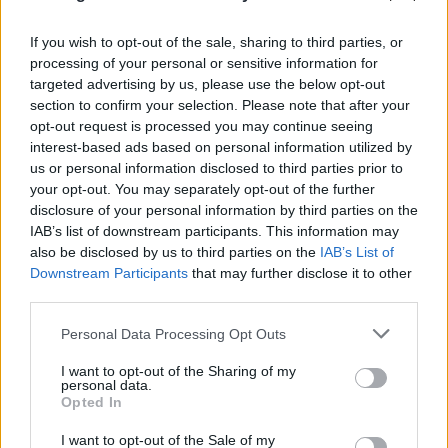
If you wish to opt-out of the sale, sharing to third parties, or
processing of your personal or sensitive information for
targeted advertising by us, please use the below opt-out
section to confirm your selection. Please note that after your
opt-out request is processed you may continue seeing
interest-based ads based on personal information utilized by
us or personal information disclosed to third parties prior to
your opt-out. You may separately opt-out of the further
disclosure of your personal information by third parties on the
IAB’s list of downstream participants. This information may
also be disclosed by us to third parties on the
IAB’s List of
Downstream Participants
that may further disclose it to other
third parties.
Please note that this website/app uses one or more Google
Personal Data Processing Opt Outs
services and may gather and store information including but
not limited to your visit or usage behaviour. You may click to
I want to opt-out of the Sharing of my
personal data.
grant or deny consent to Google and its third-party tags to
Opted In
use your data for below specified purposes in below Google
consent section.
I want to opt-out of the Sale of my