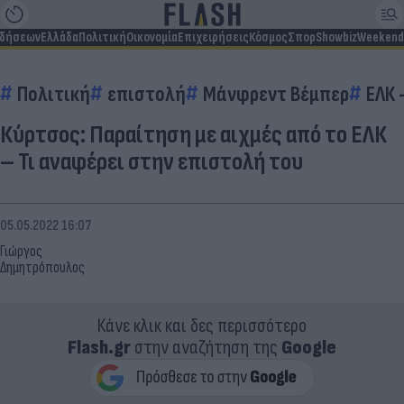
ιδήσεων
Ελλάδα
Πολιτική
Οικονομία
Επιχειρήσεις
Κόσμος
Σπορ
Showbiz
Weekend
Πολιτική
επιστολή
Μάνφρεντ Βέμπερ
ΕΛΚ 
Κύρτσος: Παραίτηση με αιχμές από το ΕΛΚ
– Τι αναφέρει στην επιστολή του
05.05.2022 16:07
Γιώργος
Δημητρόπουλος
Κάνε κλικ και δες περισσότερο
Flash.gr
στην αναζήτηση της
Google