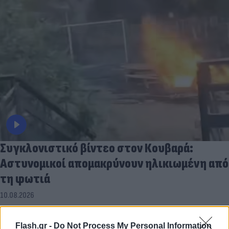
Συγκλονιστικό βίντεο στον Κουβαρά:
Αστυνομικοί απομακρύνουν ηλικιωμένη από
τη φωτιά
10.08.2026
Flash.gr -
Do Not Process My Personal Information