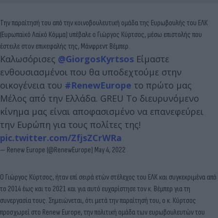
Την παραίτησή του από την κοινοβουλευτική ομάδα της Ευρωβουλής του ΕΛΚ
(Ευρωπαϊκό Λαϊκό Κόμμα) υπέβαλε ο Γιώργος Κύρτσος, μέσω επιστολής που
έστειλε στον επικεφαλής της, Μάνφρεντ Βέμπερ.
Καλωσόρισες
@GiorgosKyrtsos
Είμαστε
ενθουσιασμένοι που θα υποδεχτούμε στην
οικογένεια του
#RenewEurope
το πρώτο μας
Μέλος από την Ελλάδα. GREU Το διευρυνόμενο
κίνημα μας είναι αποφασισμένο να επανεφεύρει
την Ευρώπη για τους πολίτες της!
pic.twitter.com/ZfjsZCrWRa
— Renew Europe (@RenewEurope)
May 4, 2022
Ο Γιώργος Κύρτσος, ήταν επί σειρά ετών στέλεχος του ΕΛΚ και συγκεκριμένα από
το 2014 έως και το 2021 και για αυτό ευχαρίστησε τον κ. Βέμπερ για τη
συνεργασία τους. Σημειώνεται, ότι μετά την παραίτησή του, ο κ. Κύρτσος
προσχωρεί στο Renew Europe, την πολιτική ομάδα των ευρωβουλευτών του