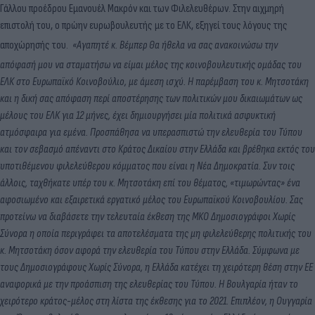
Γάλλου προέδρου Εμανουέλ Μακρόν και των Φιλελευθέρων. Στην αιχμηρή
επιστολή του, ο πρώην ευρωβουλευτής με το ΕΛΚ, εξηγεί τους λόγους της
αποχώρησής του.
«Αγαπητέ κ. Βέμπερ
Θα ήθελα να σας ανακοινώσω την
απόφασή μου να σταματήσω να είμαι μέλος της κοινοβουλευτικής ομάδας του
ΕΛΚ στο Ευρωπαϊκό Κοινοβούλιο, με άμεση ισχύ.
Η παρέμβαση του κ. Μητσοτάκη
και η δική σας απόφαση περί αποστέρησης των πολιτικών μου δικαιωμάτων ως
μέλους του ΕΛΚ για 12 μήνες, έχει δημιουργήσει μία πολιτικά ασφυκτική
ατμόσφαιρα για εμένα. Προσπάθησα να υπερασπιστώ την ελευθερία του Τύπου
και τον σεβασμό απέναντι στο Κράτος Δικαίου στην Ελλάδα και βρέθηκα εκτός του
υποτιθέμενου φιλελεύθερου κόμματος που είναι η Νέα Δημοκρατία. Συν τοις
άλλοις, ταχθήκατε υπέρ του κ. Μητσοτάκη επί του θέματος, «τιμωρώντας» ένα
αφοσιωμένο και εξαιρετικά εργατικό μέλος του Ευρωπαϊκού Κοινοβουλίου.
Σας
προτείνω να διαβάσετε την τελευταία έκθεση της ΜΚΟ Δημοσιογράφοι Χωρίς
Σύνορα η οποία περιγράφει τα αποτελέσματα της μη φιλελεύθερης πολιτικής του
κ. Μητσοτάκη όσον αφορά την ελευθερία του Τύπου στην Ελλάδα.
Σύμφωνα με
τους Δημοσιογράφους Χωρίς Σύνορα, η Ελλάδα κατέχει τη χειρότερη θέση στην ΕΕ
αναφορικά με την προάσπιση της ελευθερίας του Τύπου. Η Βουλγαρία ήταν το
χειρότερο κράτος-μέλος στη λίστα της έκθεσης για το 2021. Επιπλέον, η Ουγγαρία