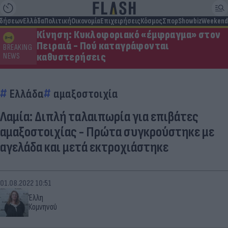
ιδήσεων
Ελλάδα
Πολιτική
Οικονομία
Επιχειρήσεις
Κόσμος
Σπορ
Showbiz
Weekend
Κίνηση: Κυκλοφοριακό «έμφραγμα» στον
Πειραιά - Πού καταγράφονται
BREAKING
καθυστερήσεις
NEWS
Ελλάδα
αμαξοστοιχία
Λαμία: Διπλή ταλαιπωρία για επιβάτες
αμαξοστοιχίας - Πρώτα συγκρούστηκε με
αγελάδα και μετά εκτροχιάστηκε
01.08.2022 10:51
Έλλη
Κομνηνού