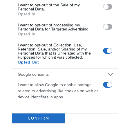
consent section.
I want to opt-out of the Sale of my
Personal Data.
Opted In
I want to opt-out of processing my
Personal Data for Targeted Advertising.
Opted In
I want to opt-out of Collection, Use,
Retention, Sale, and/or Sharing of my
Personal Data that Is Unrelated with the
Purposes for which it was collected.
Opted Out
Google consents
I want to allow Google to enable storage
related to advertising like cookies on web or
device identifiers in apps.
Με ευθύνη της Hellenic Train σύμφωνα με
καταγγελίες που έφτασαν στο LamiaReport, οι
CONFIRM
επιβάτες, ανάμεσά τους παιδιά αλλά και μεγάλοι