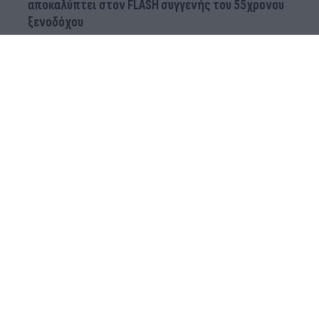
αποκαλύπτει στον FLASH συγγενής του 55χρονου
ξενοδόχου