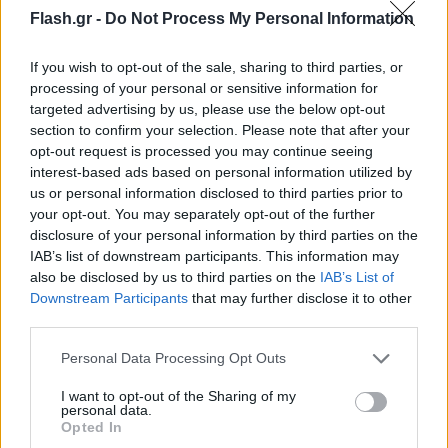
Flash.gr -
Do Not Process My Personal Information
στον σταθμό της Τιθορέας, έφυγε από τα κλειδιά
και εκτροχιάστηκε καθώς -όπως σημειώνουν οι
If you wish to opt-out of the sale, sharing to third parties, or
επιβάτες- «είχαν ξεχασμένα τα κλειδιά προς τη νέα
processing of your personal or sensitive information for
γραμμή με συνέπεια το τρένο να βρεθεί έξω από
targeted advertising by us, please use the below opt-out
τις ράγες».
section to confirm your selection. Please note that after your
opt-out request is processed you may continue seeing
interest-based ads based on personal information utilized by
us or personal information disclosed to third parties prior to
your opt-out. You may separately opt-out of the further
disclosure of your personal information by third parties on the
IAB’s list of downstream participants. This information may
also be disclosed by us to third parties on the
IAB’s List of
Downstream Participants
that may further disclose it to other
third parties.
Please note that this website/app uses one or more Google
Personal Data Processing Opt Outs
services and may gather and store information including but
not limited to your visit or usage behaviour. You may click to
I want to opt-out of the Sharing of my
personal data.
grant or deny consent to Google and its third-party tags to
Opted In
use your data for below specified purposes in below Google