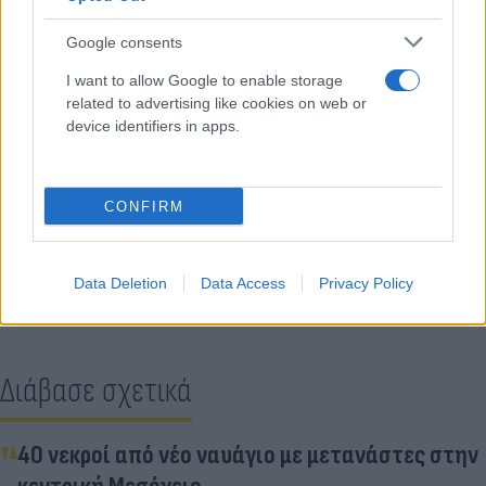
Google consents
I want to allow Google to enable storage
related to advertising like cookies on web or
device identifiers in apps.
CONFIRM
Κάνε κλικ και δες περισσότερο
Flash.gr
στην αναζήτηση της
Google
Data Deletion
Data Access
Privacy Policy
Διάβασε σχετικά
40 νεκροί από νέο ναυάγιο με μετανάστες στην