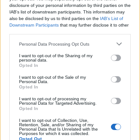
disclosure of your personal information by third parties on the
IAB’s list of downstream participants. This information may
also be disclosed by us to third parties on the
IAB’s List of
Downstream Participants
that may further disclose it to other
third parties.
Please note that this website/app uses one or more Google
Personal Data Processing Opt Outs
services and may gather and store information including but
not limited to your visit or usage behaviour. You may click to
I want to opt-out of the Sharing of my
personal data.
grant or deny consent to Google and its third-party tags to
Opted In
use your data for below specified purposes in below Google
consent section.
I want to opt-out of the Sale of my
Personal Data.
Opted In
I want to opt-out of processing my
Personal Data for Targeted Advertising.
Opted In
I want to opt-out of Collection, Use,
Retention, Sale, and/or Sharing of my
Personal Data that Is Unrelated with the
Purposes for which it was collected.
Opted Out