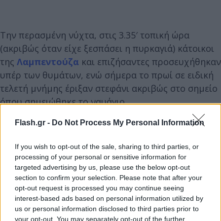
Την περασμένη νύχτα, στις 3.35′ τοπική ώρα
(ακριβώς όταν είχε ξεσπάσει η πυρκαγιά) κάτοικοι
της
Λαμπεντούζα
και επιζήσαντες προσευχήθηκαν
υπέρ των θυμάτων, ενώ σήμερα το πρωί σε ειδική
τελετή μνήμης έριξαν στεφάνι ακριβώς στο σημείο
όπου σημειώθηκε το ναυάγιο.
Flash.gr -
Do Not Process My Personal Information
La strage dei migranti del 2013, Lampedusa ricorda
quel 3 ottobre. Morirono in 368, la tragedia più
If you wish to opt-out of the sale, sharing to third parties, or
grave nel Mediterraneo
#ANSA
processing of your personal or sensitive information for
targeted advertising by us, please use the below opt-out
https://t.co/kRyXmpgbwc
section to confirm your selection. Please note that after your
opt-out request is processed you may continue seeing
— Agenzia ANSA (@Agenzia_Ansa)
October 3, 2023
interest-based ads based on personal information utilized by
us or personal information disclosed to third parties prior to
your opt-out. You may separately opt-out of the further