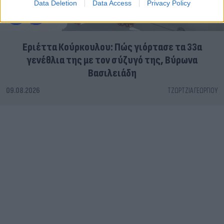
Data Deletion
Data Access
Privacy Policy
Εριέττα Κούρκουλου: Πώς γιόρτασε τα 33α
γενέθλια της με τον σύζυγό της, Βύρωνα
Βασιλειάδη
09.08.2026
ΤΖΏΡΤΖΙΑ ΓΕΩΡΓΊΟΥ