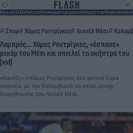
ιδήσεων
Ελλάδα
Πολιτική
Οικονομία
Επιχειρήσεις
Κόσμος
Σπορ
Showbiz
Weekend
Σπορ
Χάμες Ροντρίγκες
Λιονέλ Μέσι
Κολομ
Λαμπρός... Χάμες Ροντρίγκες, «έσπασε»
ρεκόρ του Μέσι και απειλεί τα σκήπτρα του
[vid]
«Καυτός» ο Χάμες Ροντρίγκες στο φετινό Copa
America, με τον Κολομβιανό να σπάει ρεκόρ
διοργάνωσης του Λιονέλ Μέσι.