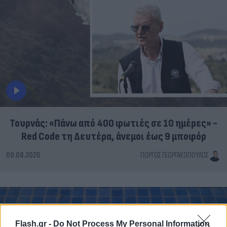
Τουρνάς: «Πάνω από 400 φωτιές σε 10 ημέρες» -
Red Code τη Δευτέρα, άνεμοι έως 9 μποφόρ
09.08.2026
ΓΙΏΡΓΟΣ ΓΕΩΡΓΑΚΌΠΟΥΛΟΣ
Flash.gr -
Do Not Process My Personal Information