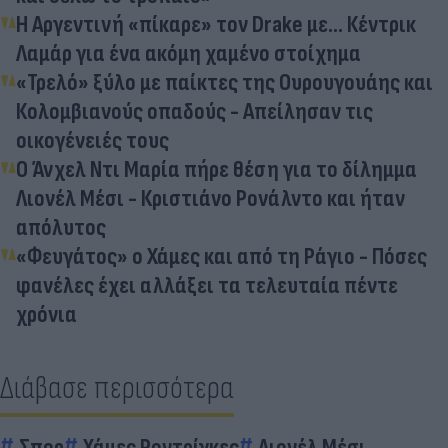
Η Αργεντινή «πίκαρε» τον Drake με... Κέντρικ
Λαμάρ για ένα ακόμη χαμένο στοίχημα
«Τρελό» ξύλο με παίκτες της Ουρουγουάης και
Κολομβιανούς οπαδούς - Απείλησαν τις
οικογένειές τους
Ο Άνχελ Ντι Μαρία πήρε θέση για το δίλημμα
Λιονέλ Μέσι - Κριστιάνο Ρονάλντο και ήταν
απόλυτος
«Φευγάτος» ο Χάμες και από τη Ράγιο - Πόσες
φανέλες έχει αλλάξει τα τελευταία πέντε
χρόνια
Διάβασε περισσότερα
Σπορ
Χάμες Ροντρίγκες
Λιονέλ Μέσι