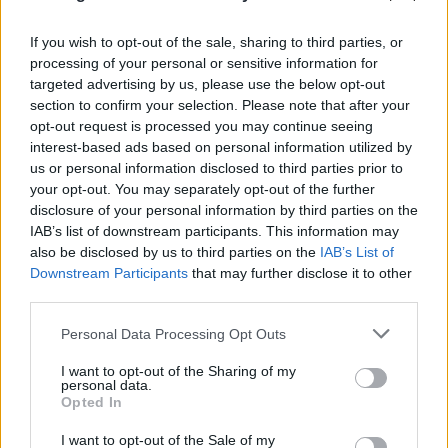
If you wish to opt-out of the sale, sharing to third parties, or
processing of your personal or sensitive information for
targeted advertising by us, please use the below opt-out
section to confirm your selection. Please note that after your
opt-out request is processed you may continue seeing
interest-based ads based on personal information utilized by
us or personal information disclosed to third parties prior to
your opt-out. You may separately opt-out of the further
disclosure of your personal information by third parties on the
IAB’s list of downstream participants. This information may
also be disclosed by us to third parties on the
IAB’s List of
Downstream Participants
that may further disclose it to other
third parties.
Please note that this website/app uses one or more Google
Personal Data Processing Opt Outs
services and may gather and store information including but
not limited to your visit or usage behaviour. You may click to
I want to opt-out of the Sharing of my
Πάρος: Τα μοιραία λεπτά πριν τον πνιγμό του
personal data.
grant or deny consent to Google and its third-party tags to
4χρονου σε πισίνα - «Κλειδί» η ύπαρξη
Opted In
use your data for below specified purposes in below Google
ναυαγοσώστη
consent section.
I want to opt-out of the Sale of my