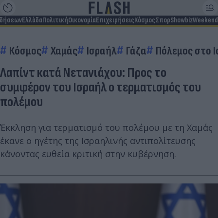
ιδήσεων
Ελλάδα
Πολιτική
Οικονομία
Επιχειρήσεις
Κόσμος
Σπορ
Showbiz
Weekend
Κόσμος
Χαμάς
Ισραήλ
Γάζα
Πόλεμος στο 
Λαπίντ κατά Νετανιάχου: Προς το
συμφέρον του Ισραήλ ο τερματισμός του
πολέμου
Έκκληση για τερματισμό του πολέμου με τη Χαμάς
έκανε ο ηγέτης της Ισραηλινής αντιπολίτευσης
κάνοντας ευθεία κριτική στην κυβέρνηση.