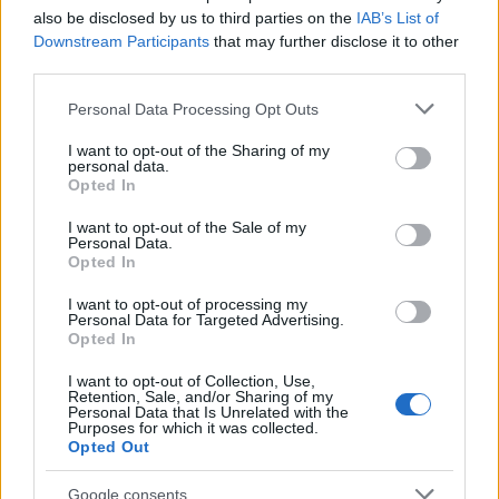
also be disclosed by us to third parties on the
IAB’s List of
Downstream Participants
that may further disclose it to other
third parties.
Please note that this website/app uses one or more Google
Personal Data Processing Opt Outs
services and may gather and store information including but
not limited to your visit or usage behaviour. You may click to
I want to opt-out of the Sharing of my
personal data.
grant or deny consent to Google and its third-party tags to
Opted In
use your data for below specified purposes in below Google
consent section.
I want to opt-out of the Sale of my
Personal Data.
Opted In
I want to opt-out of processing my
Personal Data for Targeted Advertising.
Opted In
I want to opt-out of Collection, Use,
Retention, Sale, and/or Sharing of my
Personal Data that Is Unrelated with the
Purposes for which it was collected.
Opted Out
Google consents