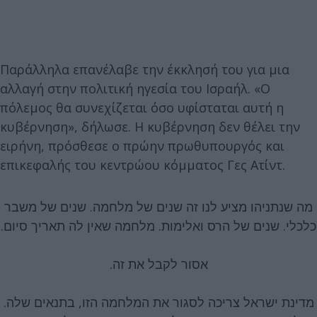
Παράλληλα επανέλαβε την έκκλησή του για μια
αλλαγή στην πολιτική ηγεσία του Ισραήλ. «Ο
πόλεμος θα συνεχίζεται όσο υφίσταται αυτή η
κυβέρνηση», δήλωσε. Η κυβέρνηση δεν θέλει την
ειρήνη, πρόσθεσε ο πρώην πρωθυπουργός και
επικεφαλής του κεντρώου κόμματος Γες Ατίντ.
מה שנתניהו מציע לנו זה שנים של מלחמה. שנים של משבר
כלכלי. שנים של הרס ואלימות. מלחמה שאין לה תאריך סיום.
אסור לקבל את זה.
מדינת ישראל צריכה לסגור את המלחמה הזו, בתנאים שלה.