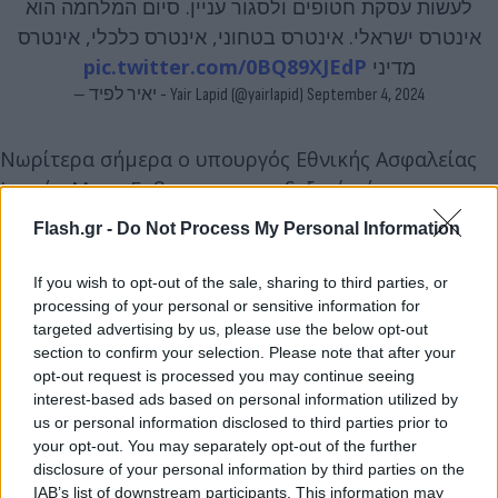
לעשות עסקת חטופים ולסגור עניין. סיום המלחמה הוא
אינטרס ישראלי. אינטרס בטחוני, אינטרס כלכלי, אינטרס
pic.twitter.com/0BQ89XJEdP
מדיני
— יאיר לפיד - Yair Lapid (@yairlapid)
September 4, 2024
Νωρίτερα σήμερα ο υπουργός Εθνικής Ασφαλείας
Ιταμάρ Μπεν-Γκβιρ, του ακροδεξιού κόμματος
«Εβραϊκή Δύναμη», είχε δηλώσει πως εργάζεται για
Flash.gr -
Do Not Process My Personal Information
να βάλει τέλος στις τρέχουσες έμμεσες συνομιλίες
με τη Χαμάς για κατάπαυση του πυρός στη Λωρίδα
If you wish to opt-out of the sale, sharing to third parties, or
της Γάζας.
processing of your personal or sensitive information for
targeted advertising by us, please use the below opt-out
section to confirm your selection. Please note that after your
opt-out request is processed you may continue seeing
interest-based ads based on personal information utilized by
us or personal information disclosed to third parties prior to
your opt-out. You may separately opt-out of the further
disclosure of your personal information by third parties on the
IAB’s list of downstream participants. This information may