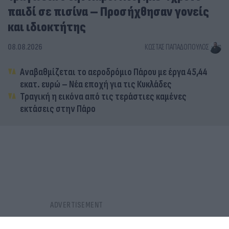
παιδί σε πισίνα – Προσήχθησαν γονείς
και ιδιοκτήτης
08.08.2026
ΚΏΣΤΑΣ ΠΑΠΑΔΌΠΟΥΛΟΣ
Αναβαθμίζεται το αεροδρόμιο Πάρου με έργα 45,44
εκατ. ευρώ – Νέα εποχή για τις Κυκλάδες
Τραγική η εικόνα από τις τεράστιες καμένες
εκτάσεις στην Πάρο