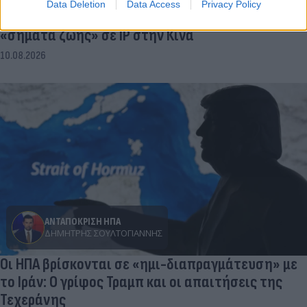
Data Deletion
Data Access
Privacy Policy
Βρετανία: Κάμερες σε ναυτικά drones έστελναν
«σήματα ζωής» σε IP στην Κίνα
10.08.2026
ΑΝΤΑΠΟΚΡΙΣΗ ΗΠΑ
ΔΗΜΉΤΡΗΣ ΣΟΥΛΤΟΓΙΆΝΝΗΣ
Οι ΗΠΑ βρίσκονται σε «ημι-διαπραγμάτευση» με
το Ιράν: Ο γρίφος Τραμπ και οι απαιτήσεις της
Τεχεράνης