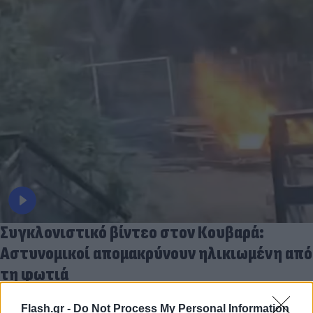
Συγκλονιστικό βίντεο στον Κουβαρά:
Αστυνομικοί απομακρύνουν ηλικιωμένη από
τη φωτιά
10.08.2026
Flash.gr -
Do Not Process My Personal Information