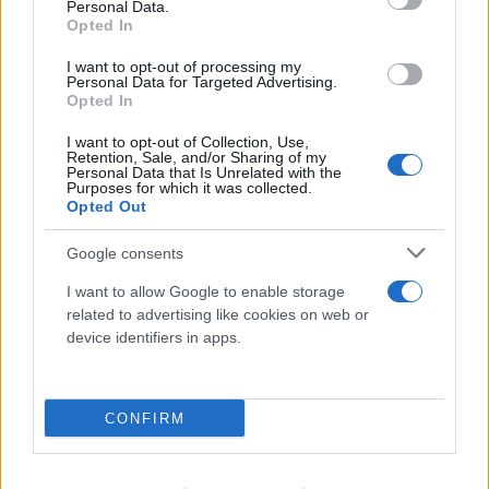
Personal Data.
Opted In
I want to opt-out of processing my
Personal Data for Targeted Advertising.
Opted In
Πόρτο Χέλι: Νεκρή η ιδιοκτήτρια
ΡΕΠΟΡΤΑΖ FLASH
I want to opt-out of Collection, Use,
γνωστού ξενοδοχείου – Έπεσε από τον 6ο όροφο
Retention, Sale, and/or Sharing of my
Personal Data that Is Unrelated with the
10.08.2026
Purposes for which it was collected.
Opted Out
Google consents
I want to allow Google to enable storage
related to advertising like cookies on web or
device identifiers in apps.
CONFIRM