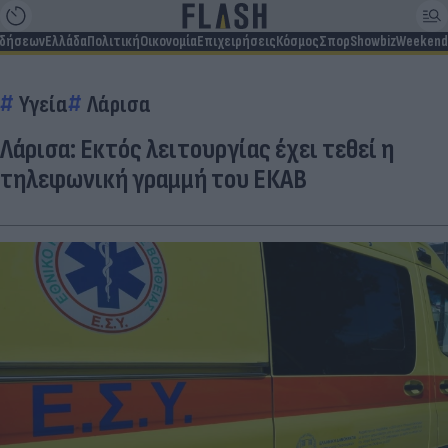
ιδήσεων
Ελλάδα
Πολιτική
Οικονομία
Επιχειρήσεις
Κόσμος
Σπορ
Showbiz
Weekend
Υγεία
Λάρισα
Λάρισα: Εκτός λειτουργίας έχει τεθεί η
τηλεφωνική γραμμή του ΕΚΑΒ