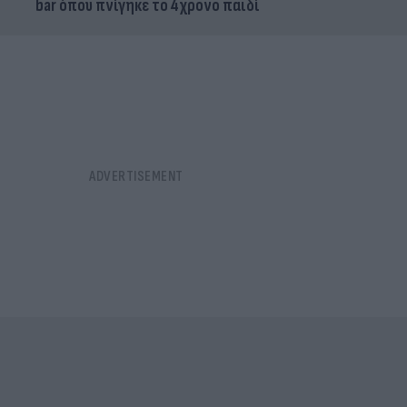
bar όπου πνίγηκε το 4χρονο παιδί