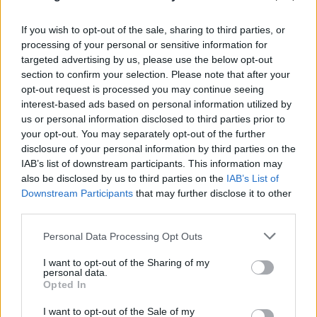
If you wish to opt-out of the sale, sharing to third parties, or
processing of your personal or sensitive information for
targeted advertising by us, please use the below opt-out
section to confirm your selection. Please note that after your
opt-out request is processed you may continue seeing
interest-based ads based on personal information utilized by
us or personal information disclosed to third parties prior to
your opt-out. You may separately opt-out of the further
disclosure of your personal information by third parties on the
IAB’s list of downstream participants. This information may
also be disclosed by us to third parties on the
IAB’s List of
Downstream Participants
that may further disclose it to other
third parties.
Please note that this website/app uses one or more Google
Personal Data Processing Opt Outs
services and may gather and store information including but
not limited to your visit or usage behaviour. You may click to
I want to opt-out of the Sharing of my
personal data.
grant or deny consent to Google and its third-party tags to
Opted In
use your data for below specified purposes in below Google
consent section.
I want to opt-out of the Sale of my