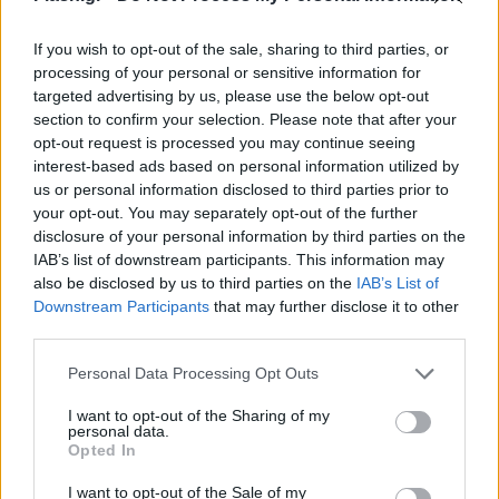
πως σύμφωνα με το αμερικανικό υπουργείο
Εξωτερικών, η Ρωσία θα μπορούσε να αποκτήσει
If you wish to opt-out of the sale, sharing to third parties, or
processing of your personal or sensitive information for
αρκετές εκατοντάδες μη επανδρωμένα αεροσκάφη
targeted advertising by us, please use the below opt-out
μάχης από το Ιράν, τα οποία της λείπουν στον
section to confirm your selection. Please note that after your
πόλεμο εναντίον της Ουκρανίας.
opt-out request is processed you may continue seeing
interest-based ads based on personal information utilized by
us or personal information disclosed to third parties prior to
your opt-out. You may separately opt-out of the further
disclosure of your personal information by third parties on the
IAB’s list of downstream participants. This information may
also be disclosed by us to third parties on the
IAB’s List of
Downstream Participants
that may further disclose it to other
third parties.
Please note that this website/app uses one or more Google
Personal Data Processing Opt Outs
services and may gather and store information including but
not limited to your visit or usage behaviour. You may click to
I want to opt-out of the Sharing of my
personal data.
grant or deny consent to Google and its third-party tags to
Opted In
use your data for below specified purposes in below Google
consent section.
I want to opt-out of the Sale of my