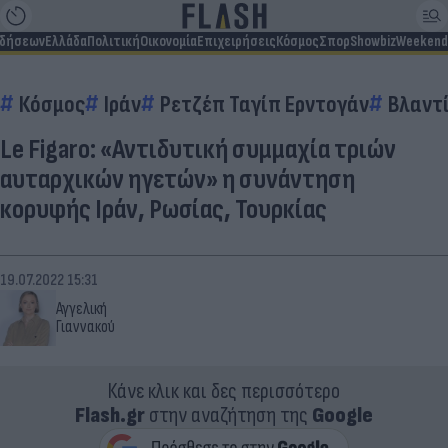
ιδήσεων
Ελλάδα
Πολιτική
Οικονομία
Επιχειρήσεις
Κόσμος
Σπορ
Showbiz
Weekend
Κόσμος
Ιράν
Ρετζέπ Ταγίπ Ερντογάν
Βλαντί
Le Figaro: «Αντιδυτική συμμαχία τριών
αυταρχικών ηγετών» η συνάντηση
κορυφής Ιράν, Ρωσίας, Τουρκίας
19.07.2022 15:31
Αγγελική
Γιαννακού
Κάνε κλικ και δες περισσότερο
Flash.gr
στην αναζήτηση της
Google