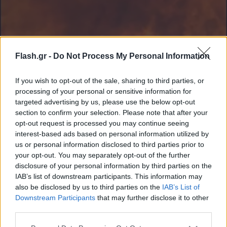
Flash.gr -
Do Not Process My Personal Information
If you wish to opt-out of the sale, sharing to third parties, or
processing of your personal or sensitive information for
targeted advertising by us, please use the below opt-out
Μεγάλη φωτιά στη Λεμεσό: Σπίτια έγιναν
section to confirm your selection. Please note that after your
στάχτη - Νεκρός άνδρας μέσα σε ΙΧ
opt-out request is processed you may continue seeing
interest-based ads based on personal information utilized by
Πύρινη κόλαση καθώς η φωτιά ξέσπασε σε δασική περιοχή ενώ
us or personal information disclosed to third parties prior to
έχει φτάσει στις πρώτες κατοικίες. Ενεργοποιήθηκε ο
your opt-out. You may separately opt-out of the further
Μηχανισμός Πολιτικής Προστασίας της Ευρωπαϊκής Ένωσης.
disclosure of your personal information by third parties on the
Συντακτική
IAB’s list of downstream participants. This information may
23.07.2025 21:48
Ομάδα
also be disclosed by us to third parties on the
IAB’s List of
Flash.gr
Downstream Participants
that may further disclose it to other
third parties.
Please note that this website/app uses one or more Google