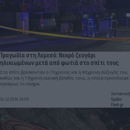
Τραγωδία στη Λεμεσό: Νεκρό ζευγάρι
ηλικιωμένων μετά από φωτιά στο σπίτι τους
Στο σπίτι βρίσκονταν ο 73χρονος και η 80χρονη σύζυγός του,
καθώς και η 19χρονη οικιακή βοηθός τους, η οποία εγκατέλειψε
εγκαίρως το οίκημα.
Συντακτική
31.12.2024 10:03
Ομάδα
Flash.gr