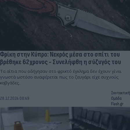
Φρίκη στην Κύπρο: Νεκρός μέσα στο σπίτι του
βρέθηκε 62χρονος - Συνελήφθη η σύζυγός του
Τα αίτια που οδήγησαν στο φρικτό έγκλημα δεν έχουν γίνει
γνωστά ωστόσο αναφέρεται πως το ζευγάρι είχε συχνούς
καβγάδες.
Συντακτική
28.12.2024 08:49
Ομάδα
Flash.gr