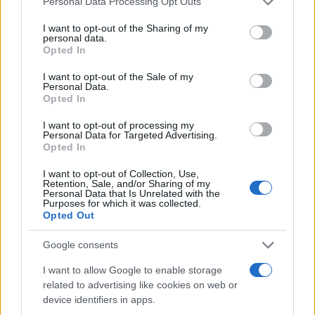
Personal Data Processing Opt Outs
services and may gather and store information including but
not limited to your visit or usage behaviour. You may click to
I want to opt-out of the Sharing of my
personal data.
grant or deny consent to Google and its third-party tags to
Opted In
use your data for below specified purposes in below Google
consent section.
I want to opt-out of the Sale of my
Personal Data.
Opted In
I want to opt-out of processing my
Personal Data for Targeted Advertising.
Φρίκη στην Κύπρο: Άφησαν το βρέφος τους σε
Opted In
μπάνιο με καυτό νερό - Εντοπίστηκε με
I want to opt-out of Collection, Use,
εγκαύματα
Retention, Sale, and/or Sharing of my
Personal Data that Is Unrelated with the
Purposes for which it was collected.
Ο ασυνείδητοι γονείς έχουν συλληφθεί με την κατηγορίας της
Opted Out
παραμέλησης ανηλίκου σε κίνδυνο.
Google consents
Συντακτική
02.07.2025 12:52
Ομάδα
I want to allow Google to enable storage
Flash.gr
related to advertising like cookies on web or
device identifiers in apps.