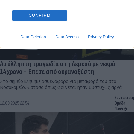
CONFIRM
Data Deletion
Data Access
Privacy Policy
Ασύλληπτη τραγωδία στη Λεμεσό με νεκρό
14χρονο - Έπεσε από ουρανοξύστη
Στο σημείο κλήθηκε ασθενοφόρο για μεταφορά του στο
Νοσοκομείο, ωστόσο όπως φαίνεται ήταν δυστυχώς αργά.
Συντακτική
12.03.2025 22:54
Ομάδα
Flash.gr