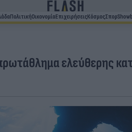
λάδα
Πολιτική
Οικονομία
Επιχειρήσεις
Κόσμος
Σπορ
Showb
 πρωτάθλημα ελεύθερης κατ