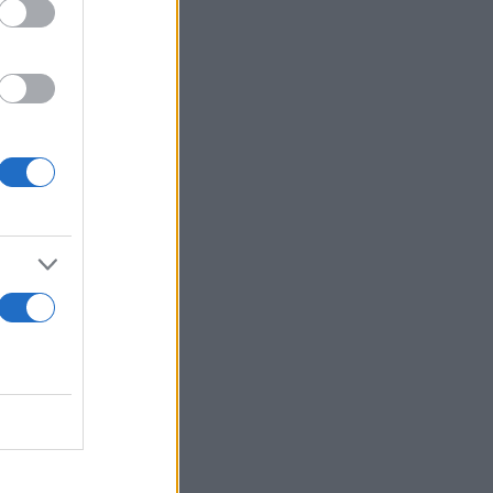
έτρων στο
συμμετείχαν
ορυφή.
ς Κύπρου.