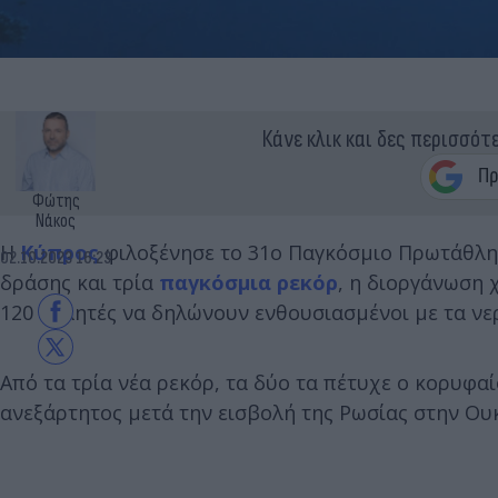
Κάνε κλικ και δες περισσότ
Φώτης
Νάκος
Η
Κύπρος
φιλοξένησε το 31ο Παγκόσμιο Πρωτάθλ
02.10.2023 16:23
δράσης και τρία
παγκόσμια ρεκόρ
, η διοργάνωση
120 αθλητές να δηλώνουν ενθουσιασμένοι με τα νε
Από τα τρία νέα ρεκόρ, τα δύο τα πέτυχε ο κορυφα
ανεξάρτητος μετά την εισβολή της Ρωσίας στην Ου