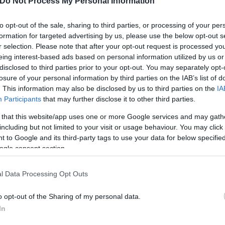
Do Not Process My Personal Information
to opt-out of the sale, sharing to third parties, or processing of your per
formation for targeted advertising by us, please use the below opt-out s
r selection. Please note that after your opt-out request is processed y
eing interest-based ads based on personal information utilized by us or
disclosed to third parties prior to your opt-out. You may separately opt-
losure of your personal information by third parties on the IAB’s list of
. This information may also be disclosed by us to third parties on the
IA
Participants
that may further disclose it to other third parties.
 that this website/app uses one or more Google services and may gath
ολτσάνοφ έφτασε στα 136 μέτρα, τρία περισσότερα
including but not limited to your visit or usage behaviour. You may click 
 συνθήκες στη θάλασσα δεν ήταν οι ιδανικές.
 to Google and its third-party tags to use your data for below specifi
ogle consent section.
l Data Processing Opt Outs
o opt-out of the Sharing of my personal data.
In