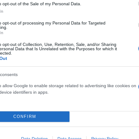
o opt-out of the Sale of my Personal Data.
In
to opt-out of processing my Personal Data for Targeted
ing.
In
o opt-out of Collection, Use, Retention, Sale, and/or Sharing
ersonal Data that Is Unrelated with the Purposes for which it
 Κροάτης Πέταρ Κλόβαρ, φτάνοντας σε βάθος 125 μ
lected.
Out
ο αθλητής δεν έχει πέδιλα και βάρη και μπορεί να
α ανέβει στην επιφάνεια.
consents
o allow Google to enable storage related to advertising like cookies on
αι οι βαθμοί και από τα τέσσερα αγωνίσματα που 
evice identifiers in apps.
 Βίτομιρ Μάρισιτς από την Κροατία βρέθηκαν στην κ
 αντίστοιχα πανηγυρίζοντας στα καταγάλανα νερά τη
CONFIRM
Data Deletion
Data Access
Privacy Policy