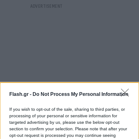
Flash.gr -
Do Not Process My Personal Information
If you wish to opt-out of the sale, sharing to third parties, or
Όταν ο Μακ Σουίνι μέτρησε τις αποστάσεις,
processing of your personal or sensitive information for
διαπίστωσε ότι η σχέση μεταξύ του ύψους του
targeted advertising by us, please use the below opt-out
αφαλού και της απόστασης των ποδιών αγγίζει τον
section to confirm your selection. Please note that after your
opt-out request is processed you may continue seeing
λόγο 1,64 με 1,65. Αυτό πλησιάζει εντυπωσιακά τον