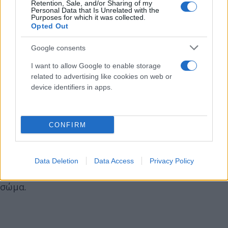
Retention, Sale, and/or Sharing of my
Η γεωμετρική σοφία του ντα Βίντσι και το
Personal Data that Is Unrelated with the
Purposes for which it was collected.
διαισθητικό του μάτι
Opted Out
Αν ο Μακ Σουίνι έχει δίκιο, τότε ο ντα Βίντσι είχε
Google consents
εντοπίσει έναν καθολικό κανόνα, αιώνες πριν
I want to allow Google to enable storage
αυτός τεκμηριωθεί επιστημονικά. Ίσως
related to advertising like cookies on web or
device identifiers in apps.
διαισθητικά, ο καλλιτέχνης ενσωμάτωσε στις
γραμμές του μια γεωμετρική αρχή που σήμερα
αναγνωρίζεται ως θεμελιώδης στον φυσικό κόσμο.
CONFIRM
Ο ίδιος ο Μακ Σουίνι γράφει πως οι ίδιες
μαθηματικές σχέσεις που εμφανίζονται στα
κρυσταλλικά συστήματα και τις φυσικές δομές,
Data Deletion
Data Access
Privacy Policy
μοιάζουν να είναι κρυμμένες και στο ανθρώπινο
σώμα.