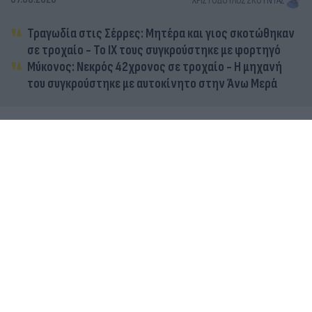
ΧΡΙΣΤΌΔΟΥΛΟΣ ΣΚΟΎΝΤΑΣ
Τραγωδία στις Σέρρες: Μητέρα και γιος σκοτώθηκαν
σε τροχαίο - Το ΙΧ τους συγκρούστηκε με φορτηγό
Μύκονος: Νεκρός 42χρονος σε τροχαίο - Η μηχανή
του συγκρούστηκε με αυτοκίνητο στην Άνω Μερά