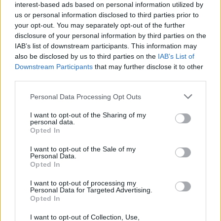
interest-based ads based on personal information utilized by
«τετραεδρικό λόγο», που είναι 1,633 – μια από τις
us or personal information disclosed to third parties prior to
πιο ισορροπημένες γεωμετρικές μορφές,
your opt-out. You may separately opt-out of the further
disclosure of your personal information by third parties on the
επιστημονικά τεκμηριωμένη από το 1917 και
IAB’s list of downstream participants. This information may
χρησιμοποιούμενη για την πιο αποδοτική
also be disclosed by us to third parties on the
IAB’s List of
οργάνωση σφαιρικών δομών στο χώρο.
Downstream Participants
that may further disclose it to other
third parties.
Όπως συμβαίνει με τους κρυστάλλους, τα ορυκτά
Please note that this website/app uses one or more Google
Personal Data Processing Opt Outs
services and may gather and store information including but
και άλλες φυσικές δομές, το ανθρώπινο σώμα ίσως
not limited to your visit or usage behaviour. You may click to
I want to opt-out of the Sharing of my
ακολουθεί αρχές «πακεταρίσματος» που
personal data.
grant or deny consent to Google and its third-party tags to
Opted In
αποσκοπούν στη μέγιστη λειτουργικότητα. Αν το
use your data for below specified purposes in below Google
τετραεδρικό σχήμα επαναλαμβάνεται σε διάφορα
consent section.
I want to opt-out of the Sale of my
Personal Data.
σημεία του σώματός μας, αυτό θα σήμαινε ότι η
Opted In
φύση ακολουθεί έναν κοινό σχεδιασμό τόσο στη
I want to opt-out of processing my
μικροκλίμακα των ατόμων όσο και στην ανατομία
Personal Data for Targeted Advertising.
Opted In
μας.
I want to opt-out of Collection, Use,