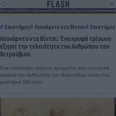
ιδήσεων
Ελλάδα
Πολιτική
Οικονομία
Επιχειρήσεις
Κόσμος
Σπορ
Showbiz
Weekend
Επιστήμες
Λεονάρντο ντα Βίντσι
Επιστήμες
Λεονάρντο ντα Βίντσι: Ένα κρυφό τρίγωνο
εξηγεί την τελειότητα του Ανθρώπου του
Βιτρούβιου
Ένα ισόπλευρο τρίγωνο κρυμμένο στα γεννητικά
όργανα του Ανθρώπου του Βιτρούβιου λύνει ένα
μυστήριο 500 ετών.