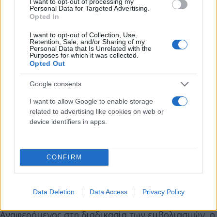
I want to opt-out of processing my
Personal Data for Targeted Advertising.
Opted In
I want to opt-out of Collection, Use,
Retention, Sale, and/or Sharing of my
Personal Data that Is Unrelated with the
Purposes for which it was collected.
Opted Out
Google consents
I want to allow Google to enable storage
related to advertising like cookies on web or
device identifiers in apps.
CONFIRM
Συνολικά το τελευταίο 24ωρο καταγράφηκαν έξι
νέες νοσηλείες γαστρεντερίτιδας και 15 νοσηλείες
λόγω λοίμωξης του αναπνευστικού συστήματος.
Data Deletion
Data Access
Privacy Policy
Αναφερόμενος στη διαδικασία των εμβολιασμών, ο