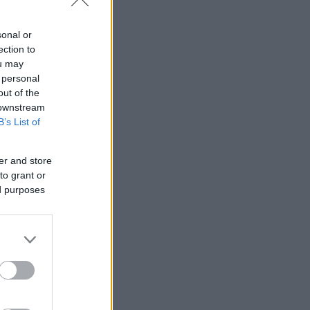
sonal or
ection to
ou may
 personal
out of the
 downstream
B’s List of
er and store
to grant or
ed purposes