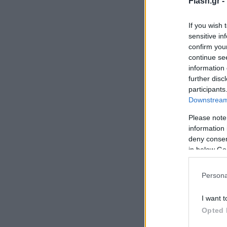
Flash.gr -
If you wish 
sensitive in
confirm you
continue se
information 
further disc
participants
Downstream 
Please note
information 
deny consent
in below Go
Persona
I want t
Opted 