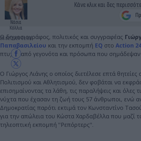
Κάνε κλικ και δες περισσότ
Νάσια
Κόλλια
Ο δημοσιογράφος, πολιτικός και συγγραφέας
Γιώργ
25.02.2025 01:00
Παπαβασιλείου
και την εκπομπή
EQ
στο
Action 2
πτυχές από γεγονότα και πρόσωπα που σημάδεψαν τ
O Γιώργος Λιάνης ο οποίος διετέλεσε επτά θητείε
Πολιτισμού και Αθλητισμού, δεν φοβάται να εκφρά
επισημαίνοντας τα λάθη, τις παραλήψεις και όλες τ
νύχτα που έχασαν τη ζωή τους 57 άνθρωποι, ενώ α
Δημοκρατίας παρότι εκτιμά τον Κωνσταντίνο Τασούλ
για την απώλεια του Κώστα Χαρδαβέλλα που μαζί το
τηλεοπτική εκπομπή ''Ρεπόρτερς''.