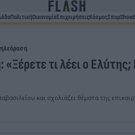
λάδα
Πολιτική
Οικονομία
Επιχειρήσεις
Κόσμος
Σπορ
Showb
Τηλεόραση
: «Ξέρετε τι λέει ο Ελύτης;
παβασιλείου και σχολιάζει θέματα της επικαιρ