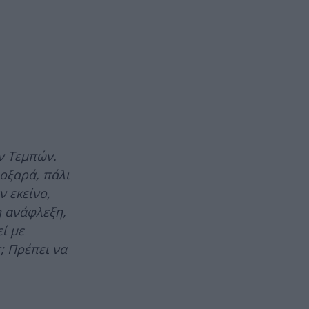
ων Τεμπών.
οξαρά, πάλι
ν εκείνο,
η ανάφλεξη,
ί με
; Πρέπει να