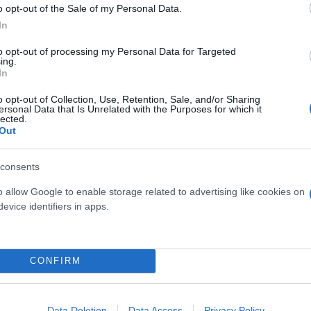
o opt-out of the Sale of my Personal Data.
In
to opt-out of processing my Personal Data for Targeted
ing.
In
o opt-out of Collection, Use, Retention, Sale, and/or Sharing
ersonal Data that Is Unrelated with the Purposes for which it
ι η διχόνοια
lected.
Out
που ο Γιώργος Λιάνης πέρασε 24 χρόνια ως βουλευ
consents
εχθρεύονται. Πρέπει να είσαι υπερκομματικός, δεν 
o allow Google to enable storage related to advertising like cookies on
ναι η διχόνοια. Από τα αρχαία χρόνια μέχρι σήμερα 
evice identifiers in apps.
νερή. Ο εθνικός μας ποιητής, Διονύσιος Σολωμός, σ
ποκαλεί ‘’η διχόνοια η δολερή
’’», επισημαίνει ο κ. Λ
ες’’ στη χώρα, πρωτίστως οι πολιτικοί, δευτερευόντως
CONFIRM
Data Deletion
Data Access
Privacy Policy