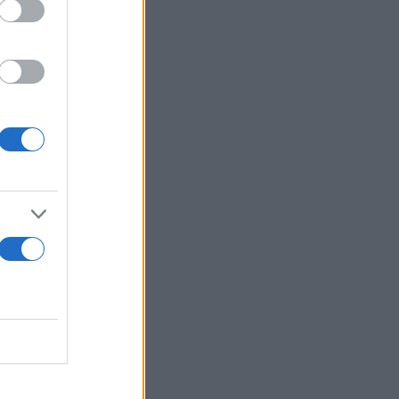
τής
γίνεται να
η διχόνοια
ε ολόκληρο
ιάνης, ενώ
 οι