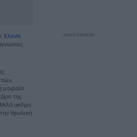
ην
Έλενα
 άγνωστες
ός
μπών,
η μοιραία
εδρο της
 Μιλά ακόμα
 την θρυλική