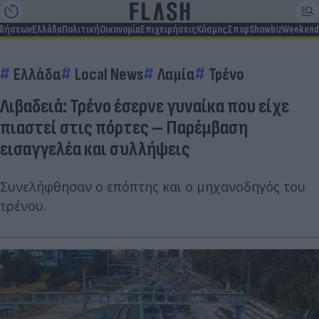
ιδήσεων
Ελλάδα
Πολιτική
Οικονομία
Επιχειρήσεις
Κόσμος
Σπορ
Showbiz
Weekend
Ελλάδα
Local News
Λαμία
Τρένο
Λιβαδειά: Τρένο έσερνε γυναίκα που είχε
πιαστεί στις πόρτες – Παρέμβαση
εισαγγελέα και συλλήψεις
Συνελήφθησαν ο επόπτης και ο μηχανοδηγός του
τρένου.