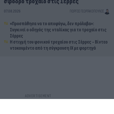
σφοδρό τροχαίο στις Σέρρες
07.08.2026
ΓΙΏΡΓΟΣ ΓΕΩΡΓΑΚΌΠΟΥΛΟΣ
«Προσπάθησα να το αποφύγω, δεν πρόλαβα»:
Συγκινεί ο οδηγός της νταλίκας για το τροχαίο στις
Σέρρες
Η στιγμή του φονικού τροχαίου στις Σέρρες - Βίντεο
ντοκουμέντο από τη σύγκρουση ΙΧ με φορτηγό