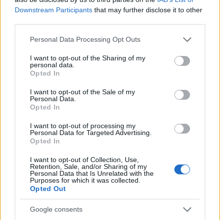
Downstream Participants
that may further disclose it to other
third parties.
Please note that this website/app uses one or more Google
Personal Data Processing Opt Outs
services and may gather and store information including but
not limited to your visit or usage behaviour. You may click to
I want to opt-out of the Sharing of my
personal data.
grant or deny consent to Google and its third-party tags to
Opted In
use your data for below specified purposes in below Google
consent section.
I want to opt-out of the Sale of my
Personal Data.
Opted In
I want to opt-out of processing my
Personal Data for Targeted Advertising.
Opted In
I want to opt-out of Collection, Use,
Retention, Sale, and/or Sharing of my
Personal Data that Is Unrelated with the
Ο ίδιος έτρεξε πίσω από το τρένο, φωνάζοντας
Purposes for which it was collected.
Opted Out
στον οδηγό να σταματήσει. Στην συνέχεια και αφού
το τρένο σταμάτησε διαπιστώθηκε ότι η γυναίκα
Google consents